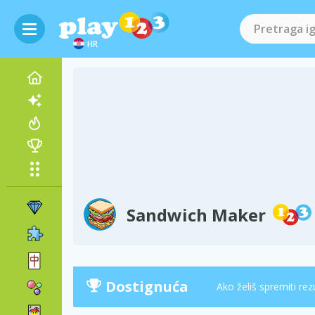
HR
Sandwich Maker
Dostignuća
Ako želiš spremiti rez