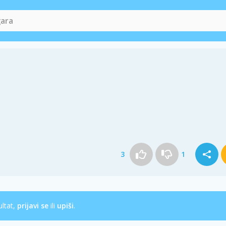
3
1
ultat,
prijavi se
ili
upiši
.