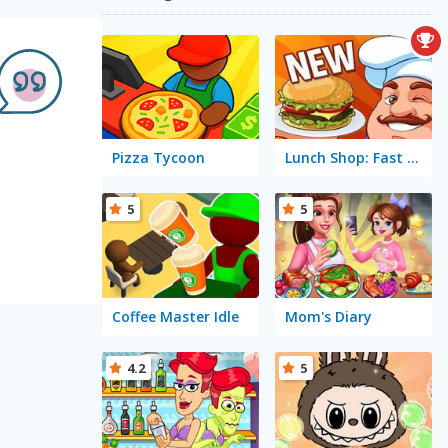
Pizza Tycoon
Lunch Shop: Fast Food
5
5
Coffee Master Idle
Mom's Diary
4.2
5