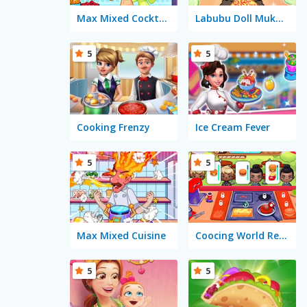
Max Mixed Cocktails
Labubu Doll Mukbang ASMR Unblocked
5
5
Cooking Frenzy
Ice Cream Fever
5
5
Max Mixed Cuisine
Coocing World Reboot
5
5