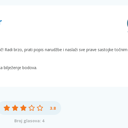
r
ič! Radi brzo, prati popis narudžbe i naslaži sve prave sastojke točnim
a bilježenje bodova.
3.8
Broj glasova: 4