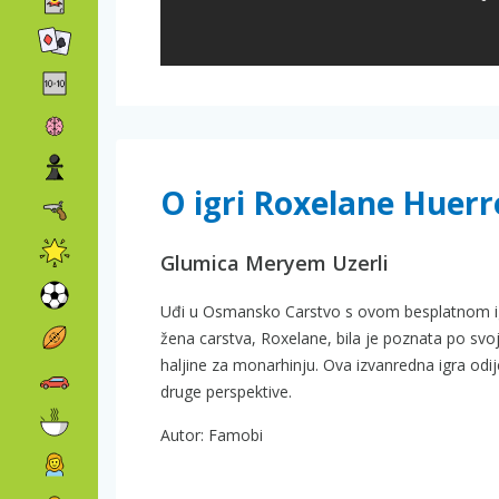
O igri Roxelane Huer
Glumica Meryem Uzerli
Uđi u Osmansko Carstvo s ovom besplatnom igr
žena carstva, Roxelane, bila je poznata po svojoj
haljine za monarhinju. Ova izvanredna igra odije
druge perspektive.
Autor: Famobi