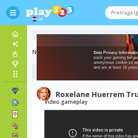
HR
Naše preporuke
Igre šminkanje
(105)
Roxelane Huerrem Tr
Video gameplay