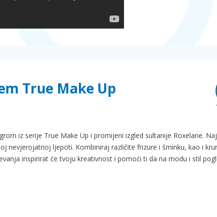
rem True Make Up
om iz serije True Make Up i promijeni izgled sultanije Roxelane. Na
 nevjerojatnoj ljepoti. Kombiniraj različite frizure i šminku, kao i kru
vanja inspirirat će tvoju kreativnost i pomoći ti da na modu i stil pog