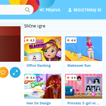
PRIJAVA
REGISTRIRAJ SE
Slične igre
4.3
4.4
Office Slacking
Makeover Run
4.4
4.4
Hair Do Design
Princess: E-girl vs Softgirl