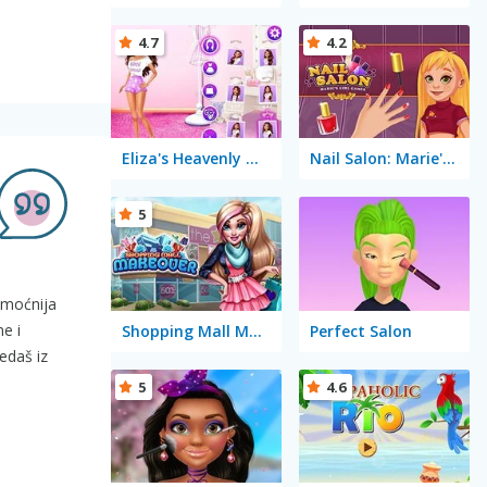
4.7
4.2
Eliza's Heavenly Wedding
Nail Salon: Marie's Girl Games
5
jmoćnija
ne i
Shopping Mall Makeover
Perfect Salon
ledaš iz
5
4.6