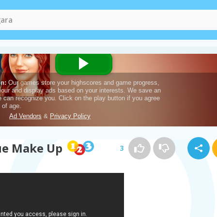
ue Make Up
3