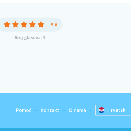
5.0
Broj glasova: 3
Hrvatski
Pomoć
Kontakt
O nama