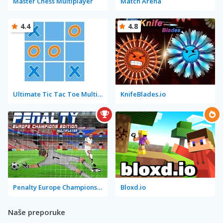
Master Chess Multiplayer
Match Arena
4.4
4.8
Ultimate Tic Tac Toe Multiplayer
KnifeBlades.io
Penalty Europe Champions Edition Multiplayer
Bloxd.io
Naše preporuke