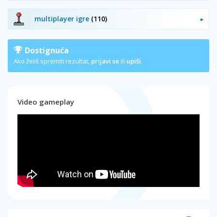
multiplayer igre
(110)
Dostignuća
Ako želiš spremiti rezultat,
prijavi se
ili
upiši
.
Video gameplay