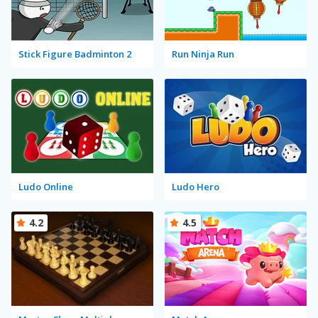
Stick Figure Badminton 2
Run Ninja Run
Ludo Online
Ludo Hero
4.2
4.5