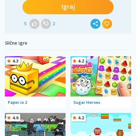
Igraj
5
2
Slične igre
4.3
4.2
Paper.io 2
Sugar Heroes
4.6
4.2