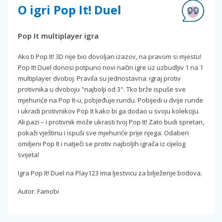
O igri Pop It! Duel
Pop It multiplayer igra
Ako ti Pop It! 3D nije bio dovoljan izazov, na pravom si mjestu!
Pop It! Duel donosi potpuno novi način igre uz uzbudljiv 1 na 1
multiplayer dvoboj. Pravila su jednostavna: igraj protiv
protivnika u dvoboju "najbolji od 3". Tko brže ispuše sve
mjehuriće na Pop It-u, pobjeđuje rundu. Pobijedi u dvije runde
i ukradi protivnikov Pop It kako bi ga dodao u svoju kolekciju.
Ali pazi – i protivnik može ukrasti tvoj Pop It! Zato budi spretan,
pokaži vještinu i ispuši sve mjehuriće prije njega. Odaberi
omiljeni Pop It i natječi se protiv najboljih igrača iz cijelog
svijeta!
Igra Pop It! Duel na Play123 ima ljestvicu za bilježenje bodova.
Autor: Famobi