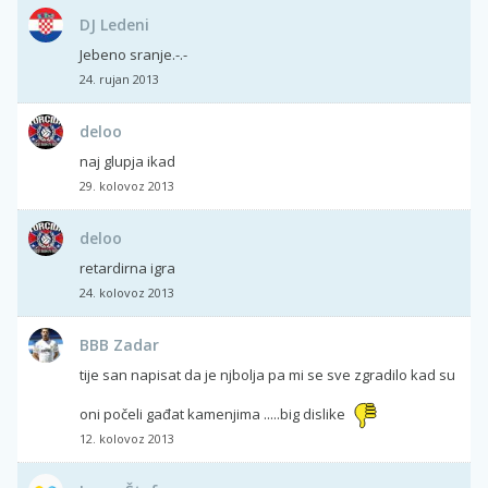
DJ Ledeni
Jebeno sranje.-.-
24. rujan 2013
deloo
naj glupja ikad
29. kolovoz 2013
deloo
retardirna igra
24. kolovoz 2013
BBB Zadar
tije san napisat da je njbolja pa mi se sve zgradilo kad su
oni počeli gađat kamenjima .....big dislike
12. kolovoz 2013