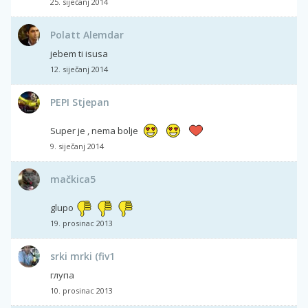
25. siječanj 2014
Polatt Alemdar
jebem ti isusa
12. siječanj 2014
PEPI Stjepan
Super je , nema bolje
9. siječanj 2014
mačkica5
glupo
19. prosinac 2013
srki mrki (fiv1
глупа
10. prosinac 2013