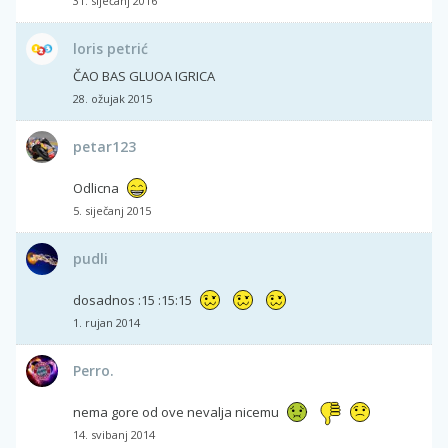
31. siječanj 2016
loris petrić
ČAO BAS GLUOA IGRICA
28. ožujak 2015
petar123
Odlicna
5. siječanj 2015
pudli
dosadnos :15 :15:15
1. rujan 2014
Perro.
nema gore od ove nevalja nicemu
14. svibanj 2014