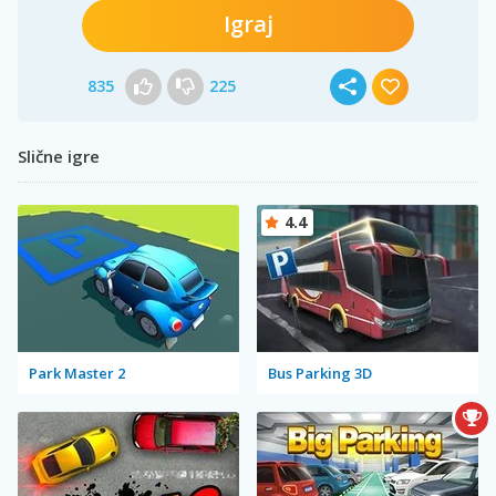
Igraj
835
225
Slične igre
4.4
Park Master 2
Bus Parking 3D