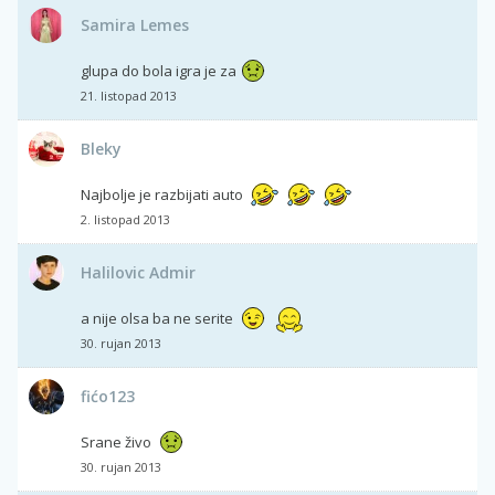
Samira Lemes
glupa do bola igra je za
21. listopad 2013
Bleky
Najbolje je razbijati auto
2. listopad 2013
Halilovic Admir
a nije olsa ba ne serite
30. rujan 2013
fićo123
Srane živo
30. rujan 2013