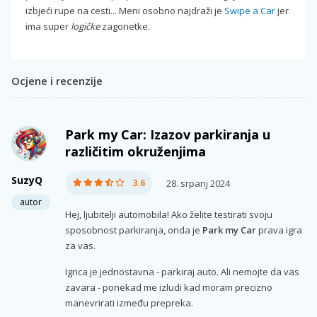
izbjeći rupe na cesti... Meni osobno najdraži je
Swipe a Car
jer
ima super
logičke
zagonetke.
Ocjene i recenzije
Park my Car: Izazov parkiranja u
različitim okruženjima
SuzyQ
3.6
28. srpanj 2024
autor
Hej, ljubitelji automobila! Ako želite testirati svoju
sposobnost parkiranja, onda je
Park my Car
prava igra
za vas.
Igrica je jednostavna - parkiraj auto. Ali nemojte da vas
zavara - ponekad me izludi kad moram precizno
manevrirati između prepreka.