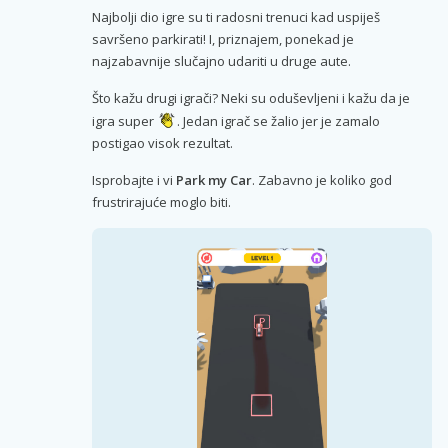
Najbolji dio igre su ti radosni trenuci kad uspiješ
savršeno parkirati! I, priznajem, ponekad je
najzabavnije slučajno udariti u druge aute.
Što kažu drugi igrači? Neki su oduševljeni i kažu da je
igra super
. Jedan igrač se žalio jer je zamalo
postigao visok rezultat.
Isprobajte i vi
Park my Car
. Zabavno je koliko god
frustrirajuće moglo biti.