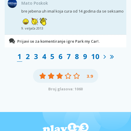
Mato Poskok
bre jebena uh imal koja cura od 14 godina da se seksamo
9. veljača 2013
Prijavi se za komentiranje igre Park my Car!.
1
2
3
4
5
6
7
8
9
10
3.9
Broj glasova: 1060