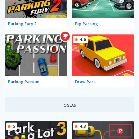
Parking Fury 2
Big Parking
4.6
Parking Passion
Draw Park
OGLAS
5
4.3