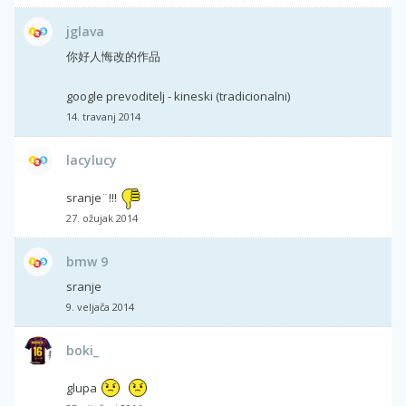
jglava
你好人悔改的作品
google prevoditelj - kineski (tradicionalni)
14. travanj 2014
lacylucy
sranje¨!!!
27. ožujak 2014
bmw 9
sranje
9. veljača 2014
boki_
glupa