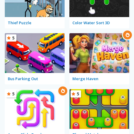
Thief Puzzle
Color Water Sort 3D
5
Bus Parking Out
Merge Haven
5
5