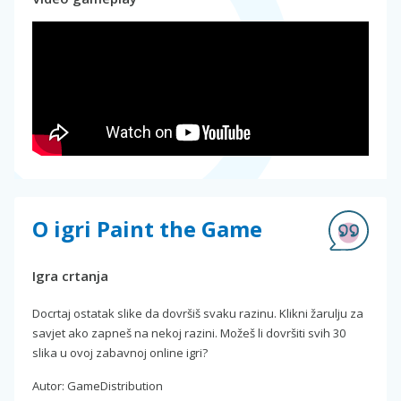
O igri Paint the Game
Igra crtanja
Docrtaj ostatak slike da dovršiš svaku razinu. Klikni žarulju za
savjet ako zapneš na nekoj razini. Možeš li dovršiti svih 30
slika u ovoj zabavnoj online igri?
Autor: GameDistribution