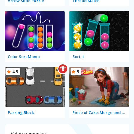
Arrow Slide Puzzle
Thread Match
Color Sort Mania
Sort It
4.5
5
Parking Block
Piece of Cake: Merge and Bake
Video gameplay