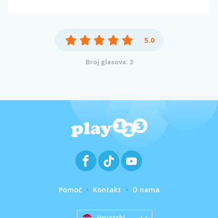
5.0
Broj glasova: 3
Pomoć
Kontakt
O nama
Hrvatski