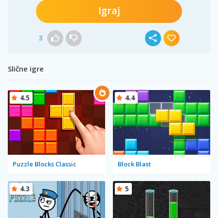
Igraj
3
Slične igre
4.5
4.4
Puzzle Blocks Classic
Block Blast
4.3
5