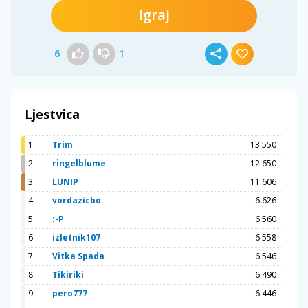
Igraj
6
1
Ljestvica
1
Trim
13.550
2
ringelblume
12.650
3
LUNIP
11.606
4
vordazicbo
6.626
5
:-P
6.560
6
izletnik107
6.558
7
Vitka Spada
6.546
8
Tikiriki
6.490
9
pero777
6.446