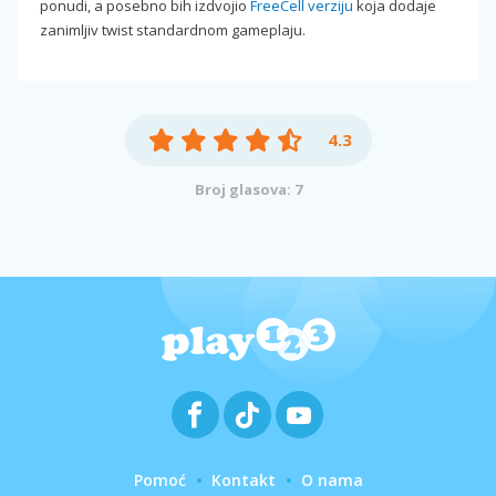
ponudi, a posebno bih izdvojio
FreeCell verziju
koja dodaje
zanimljiv twist standardnom gameplaju.
4.3
Broj glasova: 7
Pomoć
Kontakt
O nama