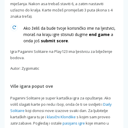
miješanja. Nakon asa trebaš staviti 6, a zatim nastaviti
uzlazno do kralja. Karte možeš promiješati 3 puta (ikona s 4
znaka trefa).
Ako želiš da bude tvoje korisničko ime na ljestvici,
moraš na kraju igre stisnuti dugme
end game
a
onda još
submit score
.
Igra Paganini Solitaire na Play123 ima ljestvicu za bilježenje
bodova.
Autor: Zygomatic
Više igara poput ove
Paganini Solitaire je super kartaška igra za opuštanje. Ako
voliš slagati karte po redu i boji, onda će ti se svidjeti i
Daily
Solitaire
koji donosi nove izazove svaki dan. Za ljubitelje
kartaških igara tu je i
klasični Klondike
s kojim sam proveo
sate
zabave. Pogledaj i ostale
pasijans igre
koje imamo u