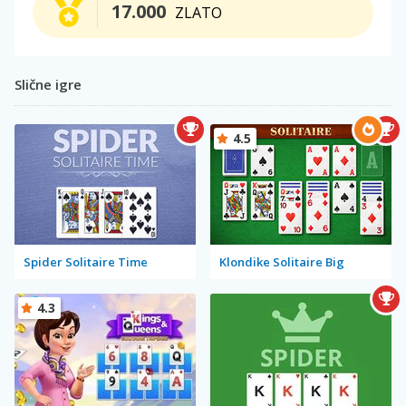
17.000
ZLATO
Slične igre
4.5
Spider Solitaire Time
Klondike Solitaire Big
4.3