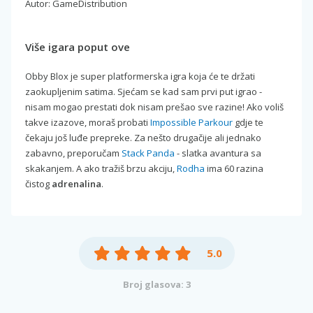
Autor: GameDistribution
Više igara poput ove
Obby Blox je super platformerska igra koja će te držati
zaokupljenim satima. Sjećam se kad sam prvi put igrao -
nisam mogao prestati dok nisam prešao sve razine! Ako voliš
takve izazove, moraš probati
Impossible Parkour
gdje te
čekaju još luđe prepreke. Za nešto drugačije ali jednako
zabavno, preporučam
Stack Panda
- slatka avantura sa
skakanjem. A ako tražiš brzu akciju,
Rodha
ima 60 razina
čistog
adrenalina
.
5.0
Broj glasova: 3