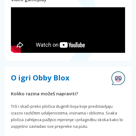
O igri Obby Blox
Koliko razina možeš napraviti?
Trči i skači preko pločica duginih boja koje predstavljaju
izazov različitim udaljenostima, visinama i oblicima. Svaka
pločica zahtijeva pažljivo mjerenje i prilagodbu skoka kako bi
uspješno savladao sve prepreke na putu.