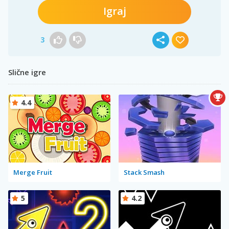
Igraj
3
Slične igre
4.4
Merge Fruit
Stack Smash
5
4.2