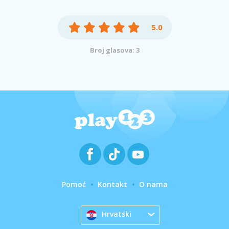
5.0
Broj glasova: 3
Pomoć
Kontakt
O nama
Hrvatski