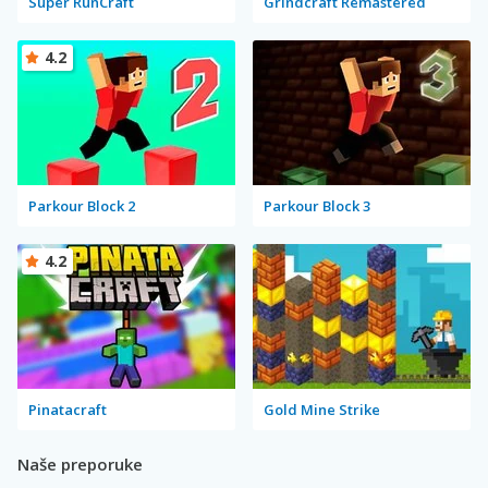
Super RunCraft
Grindcraft Remastered
4.2
Parkour Block 2
Parkour Block 3
4.2
Pinatacraft
Gold Mine Strike
Naše preporuke