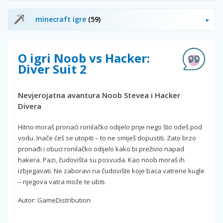
minecraft igre
(59)
O igri Noob vs Hacker:
Diver Suit 2
Nevjerojatna avantura Noob Stevea i Hacker
Divera
Hitno moraš pronaći ronilačko odijelo prije nego što odeš pod
vodu. Inače ćeš se utopiti – to ne smiješ dopustiti. Zato brzo
pronađi i obuci ronilačko odijelo kako bi preživio napad
hakera. Pazi, čudovišta su posvuda. Kao noob moraš ih
izbjegavati. Ne zaboravi na čudovište koje baca vatrene kugle
– njegova vatra može te ubiti.
Autor: GameDistribution