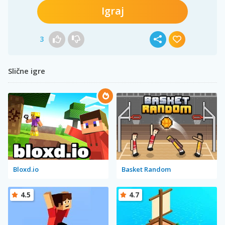
Igraj
3
Slične igre
Bloxd.io
Basket Random
4.5
4.7