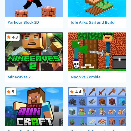
Parkour Block 3D
Idle Arks: Sail and Build
4.3
Minecaves 2
Noob vs Zombie
5
4.4