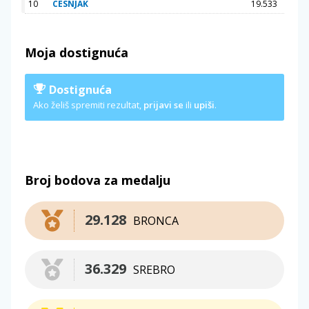
10
CESNJAK
19.533
Moja dostignuća
Dostignuća
Ako želiš spremiti rezultat,
prijavi se
ili
upiši
.
Broj bodova za medalju
29.128
BRONCA
36.329
SREBRO