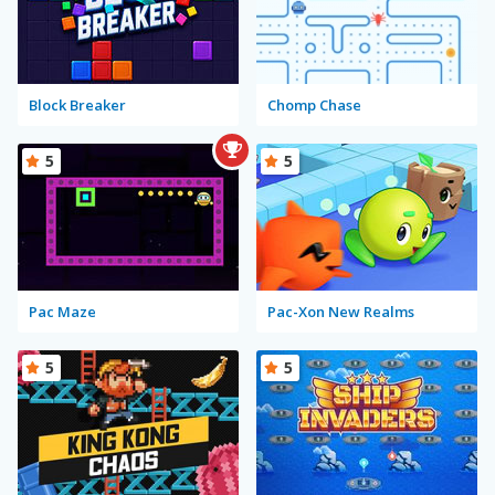
Block Breaker
Chomp Chase
5
5
Pac Maze
Pac-Xon New Realms
5
5