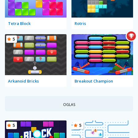
Tetra Block
Rotris
5
Arkanoid Bricks
Breakout Champion
OGLAS
5
5