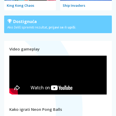
King Kong Chaos
Ship Invaders
Dostignuća
Ako želiš spremiti rezultat,
prijavi se
ili
upiši
.
Video gameplay
Kako igrati Neon Pong Balls