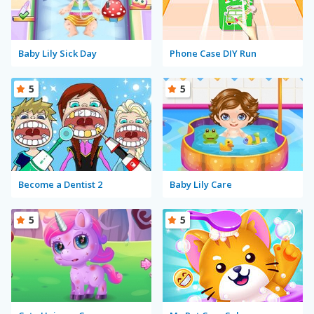
Baby Lily Sick Day
Phone Case DIY Run
5
5
Become a Dentist 2
Baby Lily Care
5
5