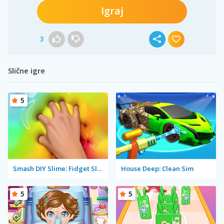
Igraj
3
Slične igre
5
Smash DIY Slime: Fidget Slimy
House Deep: Clean Sim
5
5