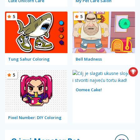
Cute Unicorn Care
My Pet Care Salon
5
5
Tung Sahur Coloring
Bell Madness
5
Oomee Cake!
Pixel Number: DIY Coloring