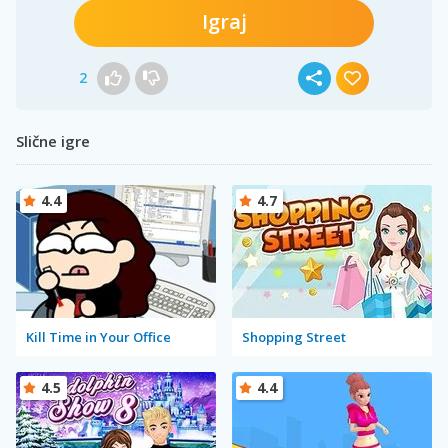
Igraj
2
Slične igre
4.4
4.7
Kill Time in Your Office
Shopping Street
4.5
4.4