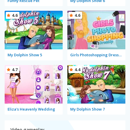
Funny Rescue Pet
My Dolphin Show 6
4.6
4.6
My Dolphin Show 5
Girls Photoshopping Dressup
4.7
4.4
Eliza's Heavenly Wedding
My Dolphin Show 7
Video gameplay