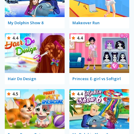
My Dolphin Show 8
Makeover Run
4.4
4.4
Hair Do Design
Princess: E-girl vs Softgirl
4.5
4.4