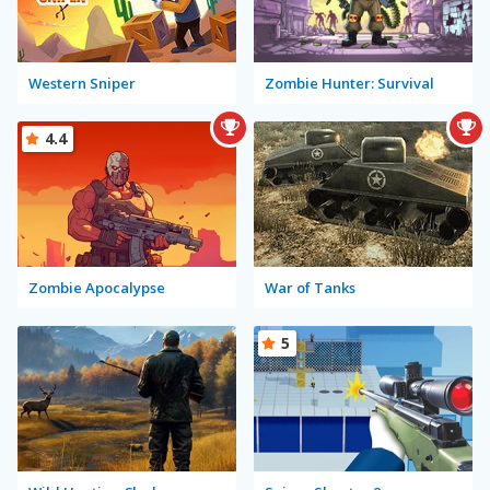
Western Sniper
Zombie Hunter: Survival
4.4
Zombie Apocalypse
War of Tanks
5