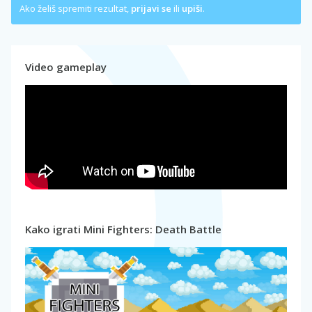
Ako želiš spremiti rezultat,
prijavi se
ili
upiši
.
Video gameplay
Kako igrati Mini Fighters: Death Battle