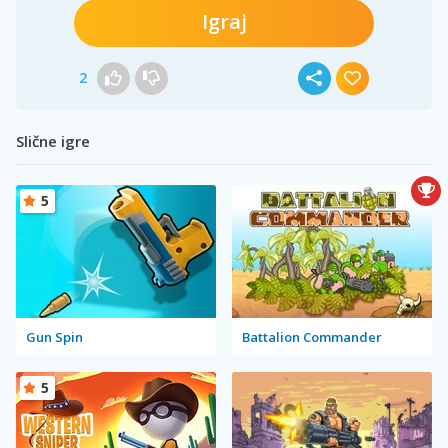
Igraj
2
Slične igre
5
Gun Spin
Battalion Commander
5