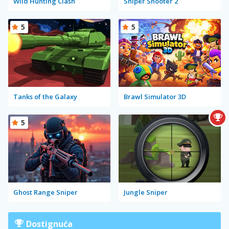
Wild Hunting Clash
Sniper Shooter 2
5
5
Tanks of the Galaxy
Brawl Simulator 3D
5
Ghost Range Sniper
Jungle Sniper
Dostignuća