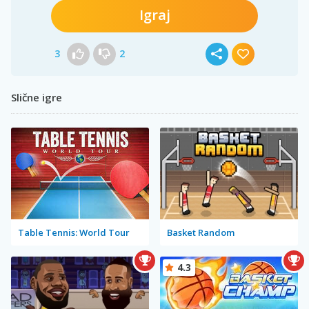
Igraj
3
2
Slične igre
Table Tennis: World Tour
Basket Random
4.3