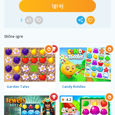
Igraj
2
Slične igre
Garden Tales
Candy Riddles
4.2