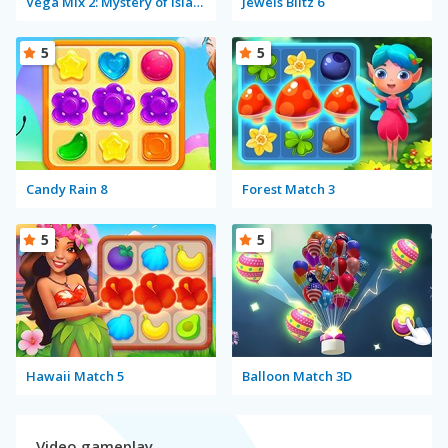
Vega Mix 2: Mystery of Island
Jewels Blitz 6
5
5
Candy Rain 8
Forest Match 3
5
5
Hawaii Match 5
Balloon Match 3D
Video gameplay