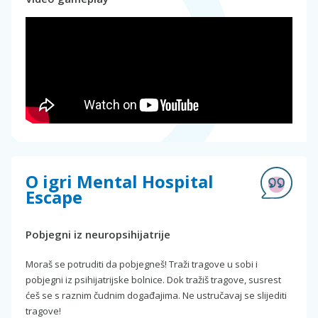
O igri Mental Hospital
Escape
Pobjegni iz neuropsihijatrije
Moraš se potruditi da pobjegneš! Traži tragove u sobi i
pobjegni iz psihijatrijske bolnice. Dok tražiš tragove, susrest
ćeš se s raznim čudnim događajima. Ne ustručavaj se slijediti
tragove!