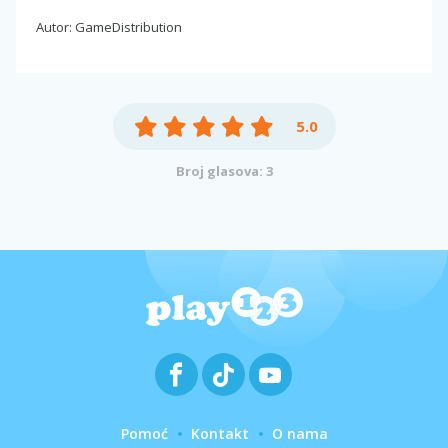
Autor: GameDistribution
5.0
Broj glasova: 3
Pomoć
Kontakt
O nama