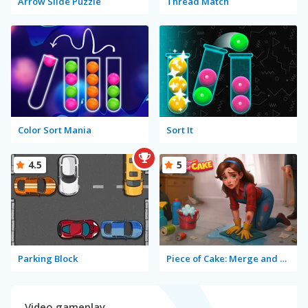
Arrow Slide Puzzle
Thread Match
Color Sort Mania
Sort It
4.5
5
Parking Block
Piece of Cake: Merge and Bake
Video gameplay