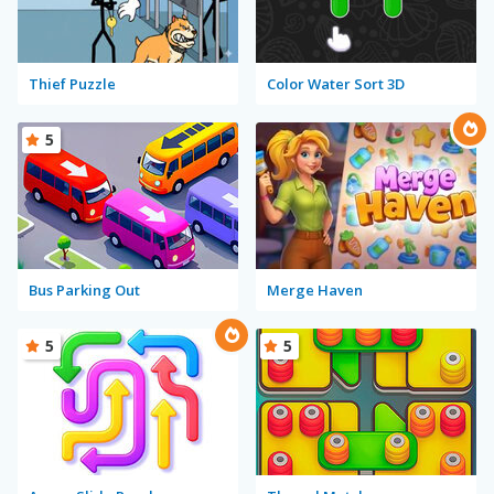
Thief Puzzle
Color Water Sort 3D
5
Bus Parking Out
Merge Haven
5
5