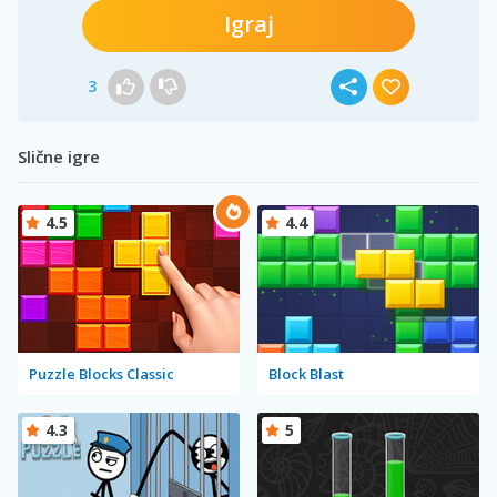
Igraj
3
Slične igre
4.5
4.4
Puzzle Blocks Classic
Block Blast
4.3
5