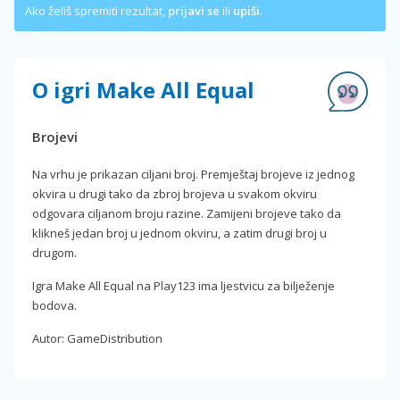
Ako želiš spremiti rezultat,
prijavi se
ili
upiši
.
O igri Make All Equal
Brojevi
Na vrhu je prikazan ciljani broj. Premještaj brojeve iz jednog
okvira u drugi tako da zbroj brojeva u svakom okviru
odgovara ciljanom broju razine. Zamijeni brojeve tako da
klikneš jedan broj u jednom okviru, a zatim drugi broj u
drugom.
Igra Make All Equal na Play123 ima ljestvicu za bilježenje
bodova.
Autor: GameDistribution