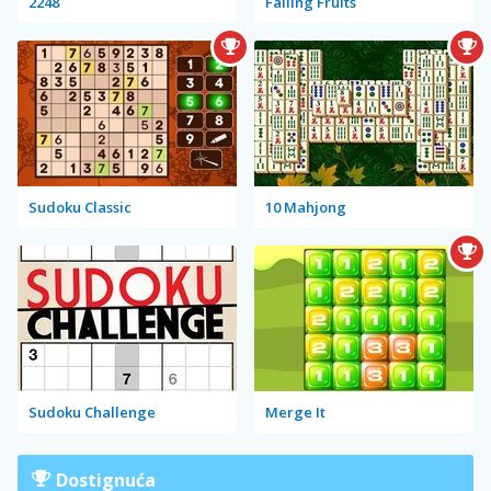
2248
Falling Fruits
Sudoku Classic
10 Mahjong
Sudoku Challenge
Merge It
Dostignuća