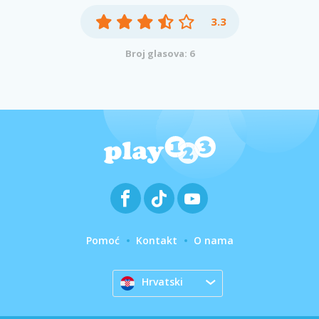
3.3
Broj glasova: 6
Pomoć
Kontakt
O nama
Hrvatski