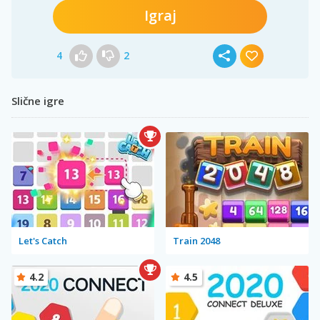
Igraj
4
2
Slične igre
Let's Catch
Train 2048
4.2
4.5