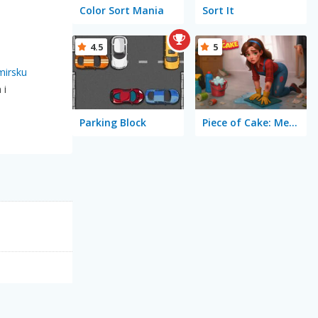
Color Sort Mania
Sort It
4.5
5
mirsku
 i
Parking Block
Piece of Cake: Merge and Bake