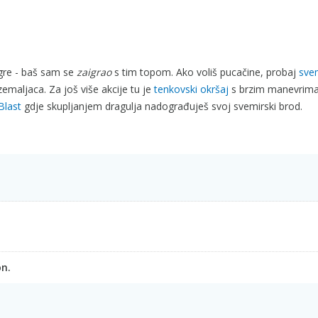
gre - baš sam se
zaigrao
s tim topom. Ako voliš pucačine, probaj
sve
maljaca. Za još više akcije tu je
tenkovski okršaj
s brzim manevrima
Blast
gdje skupljanjem dragulja nadograđuješ svoj svemirski brod.
on.