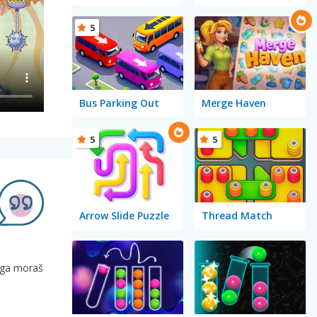
5
Bus Parking Out
Merge Haven
5
5
Arrow Slide Puzzle
Thread Match
toga moraš