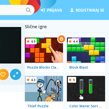
PRIJAVA
REGISTRIRAJ SE
Slične igre
4.5
4.4
Puzzle Blocks Classic
Block Blast
4.3
5
Thief Puzzle
Color Water Sort 3D