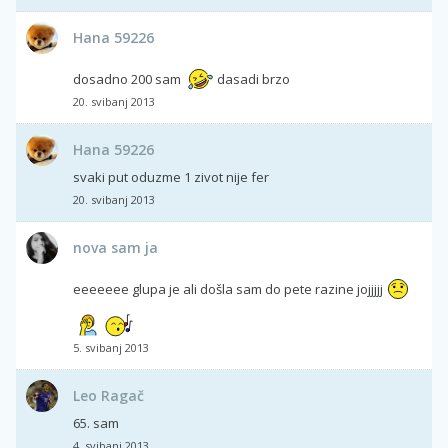
Hana 59226
dosadno 200 sam
dasadi brzo
20. svibanj 2013
Hana 59226
svaki put oduzme 1 zivot nije fer
20. svibanj 2013
nova sam ja
eeeeeee glupa je ali došla sam do pete razine jojjjjj
5. svibanj 2013
Leo Ragač
65. sam
4. svibanj 2013