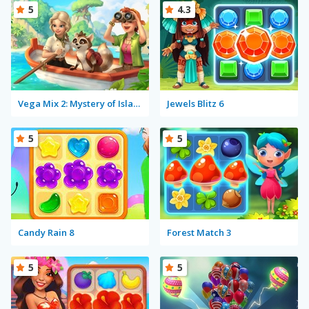
5
4.3
Vega Mix 2: Mystery of Island
Jewels Blitz 6
5
5
Candy Rain 8
Forest Match 3
5
5