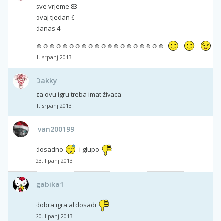
sve vrjeme 83
ovaj tjedan 6
danas 4
☺☺☺☺☺☺☺☺☺☺☺☺☺☺☺☺☺☺☺☺
1. srpanj 2013
Dakky
za ovu igru treba imat živaca
1. srpanj 2013
ivan200199
dosadno
i glupo
23. lipanj 2013
gabika1
dobra igra al dosadi
20. lipanj 2013