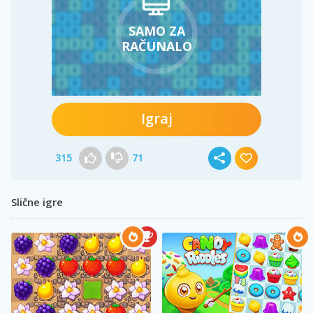
SAMO ZA
RAČUNALO
Igraj
315
71
Slične igre