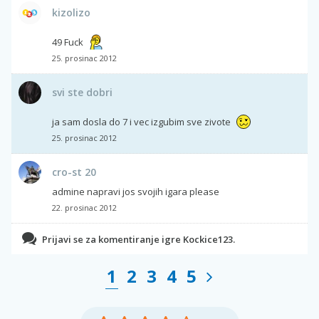
kizolizo
49 Fuck
25. prosinac 2012
svi ste dobri
ja sam dosla do 7 i vec izgubim sve zivote
25. prosinac 2012
cro-st 20
admine napravi jos svojih igara please
22. prosinac 2012
Prijavi se za komentiranje igre Kockice123.
1
2
3
4
5