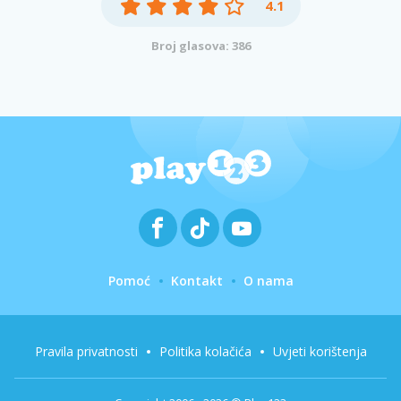
4.1
Broj glasova: 386
Pomoć
Kontakt
O nama
Pravila privatnosti
Politika kolačića
Uvjeti korištenja