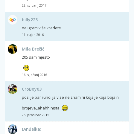
22. svibanj 2017
billy223
ne igram više kradete
11. rujan 2016
Mila Brečić
205 sam mjesto
16. siječanj 2016
CroBoy03
poslije par rundi ja vise ne znam ni koja je koja boja ni
brojeve,,ahahh nista
25. prosinac 2015
(Anđelka)