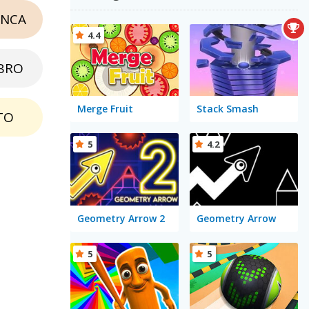
NCA
4.4
BRO
Merge Fruit
Stack Smash
TO
5
4.2
Geometry Arrow 2
Geometry Arrow
5
5