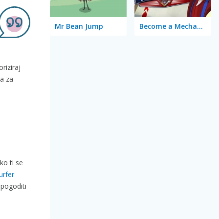
Mr Bean Jump
Become a Mechanic
riziraj
ka za
ko ti se
urfer
 pogoditi