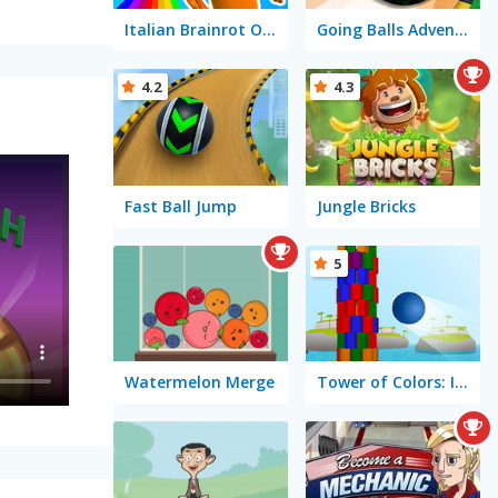
Italian Brainrot Obby Parkour
Going Balls Adventure 2
4.2
4.3
Fast Ball Jump
Jungle Bricks
5
Watermelon Merge
Tower of Colors: Island Edition