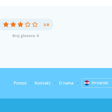
3.8
Broj glasova: 8
Hrvatski
Pomoć
Kontakt
O nama