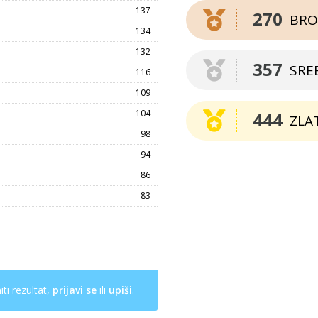
137
270
BRO
134
132
357
SRE
116
109
104
444
ZLA
98
94
86
83
ti rezultat,
prijavi se
ili
upiši
.