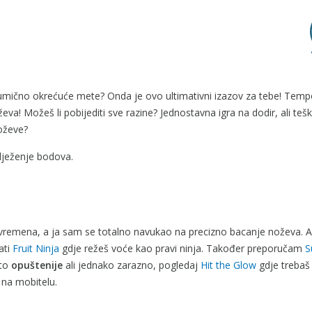
asumično okrećuće mete? Onda je ovo ultimativni izazov za tebe! Tempo
oževa! Možeš li pobijediti sve razine? Jednostavna igra na dodir, ali teš
noževe?
ilježenje bodova.
 vremena, a ja sam se totalno navukao na precizno bacanje noževa. A
ati
Fruit Ninja
gdje režeš voće kao pravi ninja. Također preporučam
S
što
opuštenije
ali jednako zarazno, pogledaj
Hit the Glow
gdje trebaš
 na mobitelu.