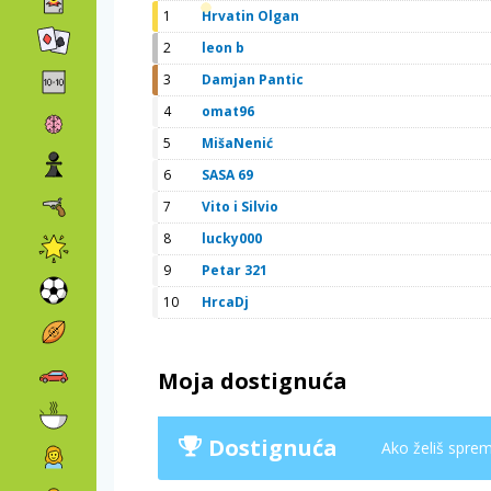
1
Hrvatin Olgan
2
leon b
3
Damjan Pantic
4
omat96
5
MišaNenić
6
SASA 69
7
Vito i Silvio
8
lucky000
9
Petar 321
10
HrcaDj
Moja dostignuća
Dostignuća
Ako želiš spremi