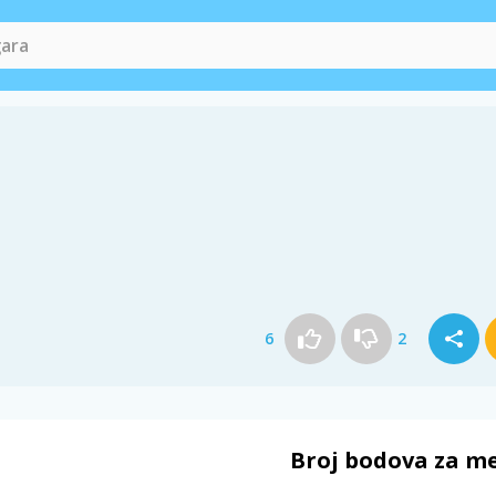
6
2
Broj bodova za m