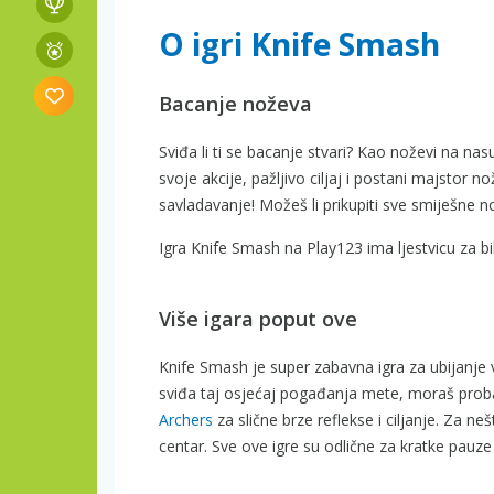
O igri Knife Smash
Bacanje noževa
Sviđa li ti se bacanje stvari? Kao noževi na n
svoje akcije, pažljivo ciljaj i postani majstor n
savladavanje! Možeš li prikupiti sve smiješne 
Igra Knife Smash na Play123 ima ljestvicu za b
Više igara poput ove
Knife Smash je super zabavna igra za ubijanje
sviđa taj osjećaj pogađanja mete, moraš prob
Archers
za slične brze reflekse i ciljanje. Za ne
centar. Sve ove igre su odlične za kratke pauze