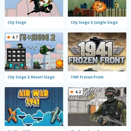
City Siege
City Siege 3: Jungle Siege
4.7
City Siege 2: Resort Siege
1941 Frozen Front
4.2