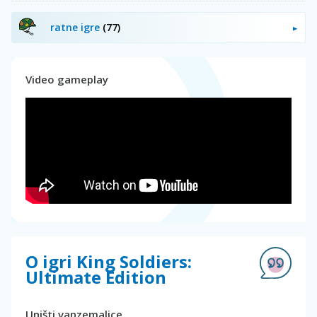
ratne igre
(77)
Video gameplay
O igri King Soldiers:
Ultimate Edition
Uništi vanzemaljce