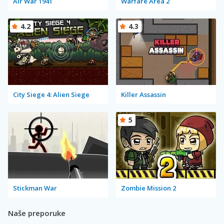
Air War 1941
Warfare Area 2
4.2
4.3
City Siege 4: Alien Siege
Killer Assassin
5
Stickman War
Zombie Mission 2
Naše preporuke