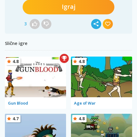
Igraj
3
Slične igre
4.8
4.8
Gun Blood
Age of War
4.7
4.8