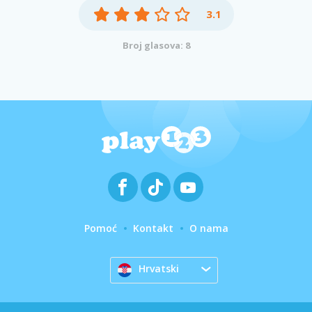
3.1
Broj glasova: 8
Pomoć
Kontakt
O nama
Hrvatski