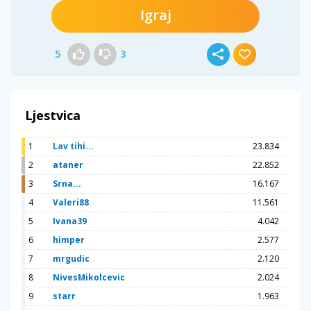
Igraj
5
3
Ljestvica
1
Lav tihi...
23.834
2
ataner
22.852
3
Srna...
16.167
4
Valeri88
11.561
5
Ivana39
4.042
6
himper
2.577
7
mrgudic
2.120
8
NivesMikolcevic
2.024
9
starr
1.963