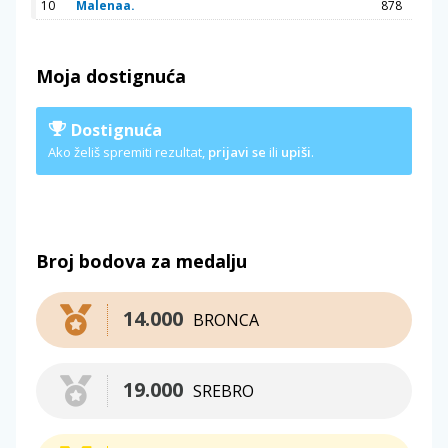
10
Malenaa.
878
Moja dostignuća
Dostignuća
Ako želiš spremiti rezultat,
prijavi se
ili
upiši
.
Broj bodova za medalju
14.000
BRONCA
19.000
SREBRO