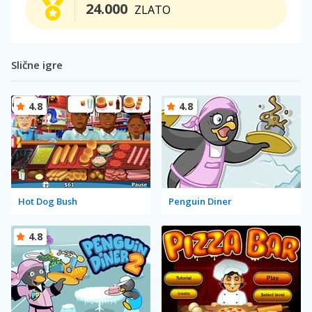
24.000
ZLATO
Slične igre
4.8
4.8
Hot Dog Bush
Penguin Diner
4.8