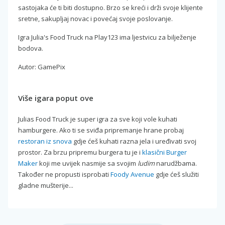
sastojaka će ti biti dostupno. Brzo se kreći i drži svoje klijente
sretne, sakupljaj novac i povećaj svoje poslovanje.
Igra Julia's Food Truck na Play123 ima ljestvicu za bilježenje
bodova.
Autor: GamePix
Više igara poput ove
Julias Food Truck je super igra za sve koji vole kuhati
hamburgere. Ako ti se sviđa pripremanje hrane probaj
restoran iz snova
gdje ćeš kuhati razna jela i uređivati svoj
prostor. Za brzu pripremu burgera tu je i
klasični Burger
Maker
koji me uvijek nasmije sa svojim
ludim
narudžbama.
Također ne propusti isprobati
Foody Avenue
gdje ćeš služiti
gladne mušterije...