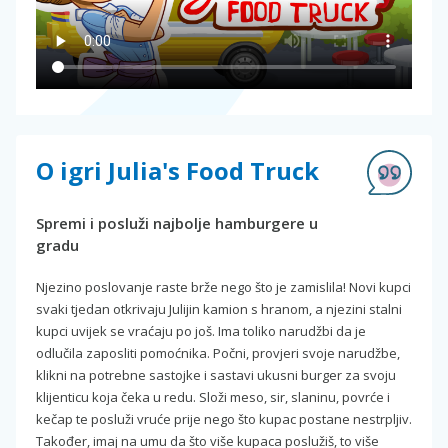
O igri Julia's Food Truck
Spremi i posluži najbolje hamburgere u
gradu
Njezino poslovanje raste brže nego što je zamislila! Novi kupci
svaki tjedan otkrivaju Julijin kamion s hranom, a njezini stalni
kupci uvijek se vraćaju po još. Ima toliko narudžbi da je
odlučila zaposliti pomoćnika. Počni, provjeri svoje narudžbe,
klikni na potrebne sastojke i sastavi ukusni burger za svoju
klijenticu koja čeka u redu. Složi meso, sir, slaninu, povrće i
kečap te posluži vruće prije nego što kupac postane nestrpljiv.
Također, imaj na umu da što više kupaca poslužiš, to više