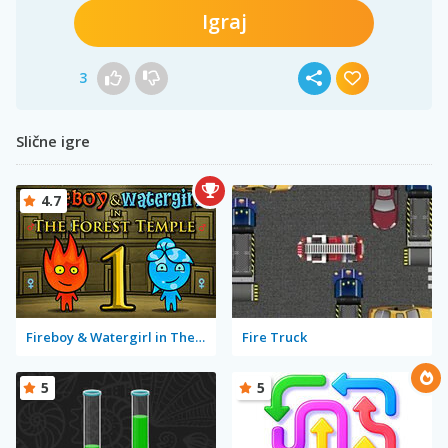
Igraj
3
Slične igre
4.7
Fireboy & Watergirl in The Forest Temple
Fire Truck
5
5