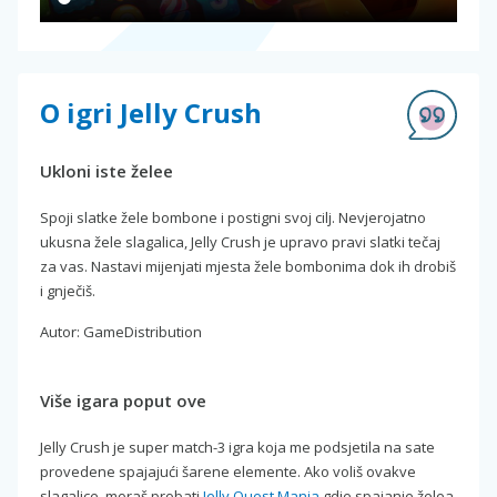
O igri Jelly Crush
Ukloni iste želee
Spoji slatke žele bombone i postigni svoj cilj. Nevjerojatno
ukusna žele slagalica, Jelly Crush je upravo pravi slatki tečaj
za vas. Nastavi mijenjati mjesta žele bombonima dok ih drobiš
i gnječiš.
Autor: GameDistribution
Više igara poput ove
Jelly Crush je super match-3 igra koja me podsjetila na sate
provedene spajajući šarene elemente. Ako voliš ovakve
slagalice, moraš probati
Jelly Quest Mania
gdje spajanje želea