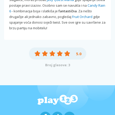
postaje pravi izazov. Osobno sam se navukla i na
Candy Rain
6
- kombinacija boja i slatkiša je
fantastična
. Za nešto
drugačije ali jednako zabavno, pogledaj
Fruit Orchard
gdje
spajanje voća donosi svježi twist. Sve ove igre su savršene za
brzu partiju na mobitelu!
5.0
Broj glasova: 3