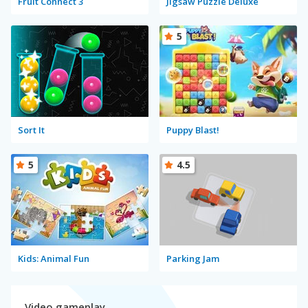
Fruit Connect 3
Jigsaw Puzzle Deluxe
5
Sort It
Puppy Blast!
5
4.5
Kids: Animal Fun
Parking Jam
Video gameplay