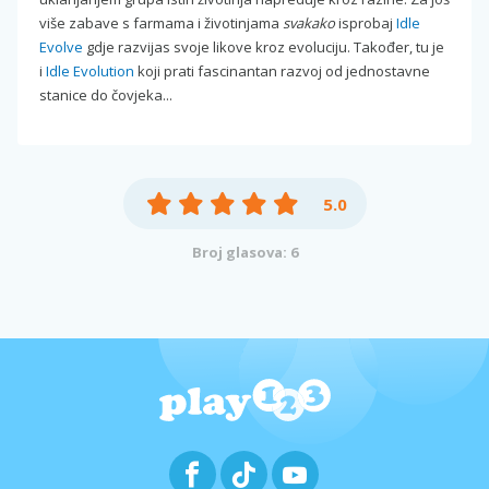
više zabave s farmama i životinjama
svakako
isprobaj
Idle
Evolve
gdje razvijas svoje likove kroz evoluciju. Također, tu je
i
Idle Evolution
koji prati fascinantan razvoj od jednostavne
stanice do čovjeka...
5.0
Broj glasova: 6