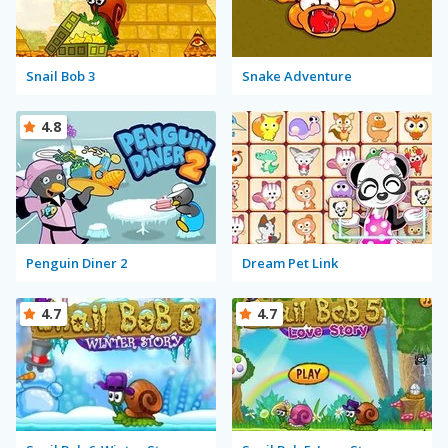
Snail Bob 3
Snake Adventure
4.8
Penguin Diner 2
Dream Pet Link
4.7
4.7