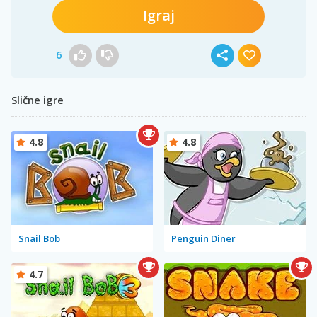
Igraj
6
Slične igre
4.8
4.8
Snail Bob
Penguin Diner
4.7