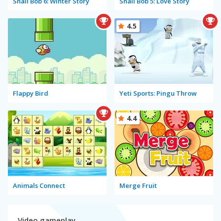
Snail Bob 6: Winter Story
Snail Bob 5: Love Story
4.5
Flappy Bird
Yeti Sports: Pingu Throw
4.4
Animals Connect
Merge Fruit
Video gameplay