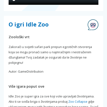
O igri Idle Zoo
Zoološki vrt
Zakorači u svijetli safari park prepun egzotičnih stvorenja
koja se mogu pronaći samo u najmračnijim i neistraženim
džunglama! Tvoj zadatak je osigurati da te životinje ne
pobjegnu!
Autor: GameDistribution
Više igara poput ove
Idle Zoo je super igra za sve koji vole upravljati životinjama.
Ako ti se sviđa briga o životinjama probaj
Zoo Collapse
gdje
uklanjanjem grupa istih životinja napreduje kroz razine. Za još