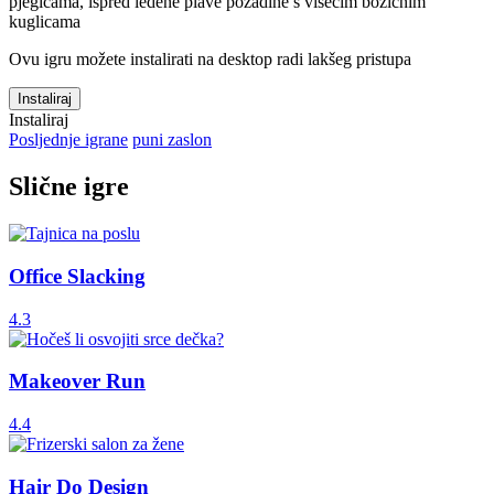
Ovu igru možete instalirati na desktop radi lakšeg pristupa
Instaliraj
Instaliraj
Posljednje igrane
puni zaslon
Slične igre
Office Slacking
4.3
Makeover Run
4.4
Hair Do Design