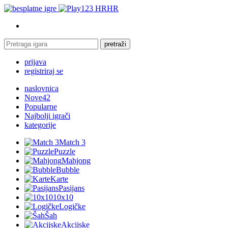
HR
pretraži
prijava
registriraj se
naslovnica
Nove
42
Popularne
Najbolji igrači
kategorije
Match 3
Puzzle
Mahjong
Bubble
Karte
Pasijans
10x10
Logičke
Šah
Akcijske