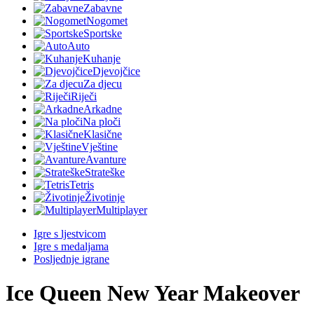
Zabavne
Nogomet
Sportske
Auto
Kuhanje
Djevojčice
Za djecu
Riječi
Arkadne
Na ploči
Klasične
Vještine
Avanture
Strateške
Tetris
Životinje
Multiplayer
Igre s ljestvicom
Igre s medaljama
Posljednje igrane
Ice Queen New Year Makeover