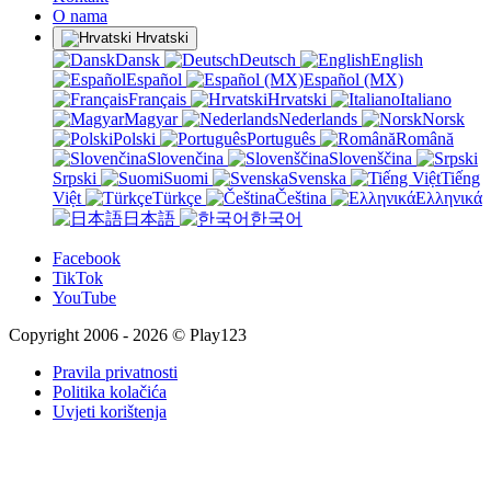
O nama
Hrvatski
Dansk
Deutsch
English
Español
Español (MX)
Français
Hrvatski
Italiano
Magyar
Nederlands
Norsk
Polski
Português
Română
Slovenčina
Slovenščina
Srpski
Suomi
Svenska
Tiếng
Việt
Türkçe
Čeština
Ελληνικά
日本語
한국어
Facebook
TikTok
YouTube
Copyright 2006 - 2026 © Play123
Pravila privatnosti
Politika kolačića
Uvjeti korištenja