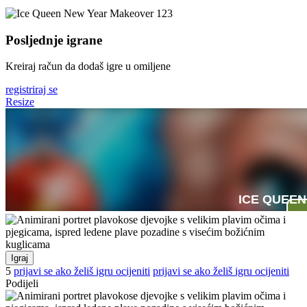
Posljednje igrane
Kreiraj račun da dodaš igre u omiljene
registriraj se
Resize
Igraj
5
prijavi se ako želiš igru ocijeniti
prijavi se ako želiš igru ocijeniti
Podijeli