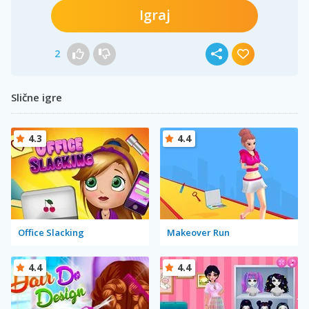
Igraj
2
Slične igre
4.3
4.4
Office Slacking
Makeover Run
4.4
4.4