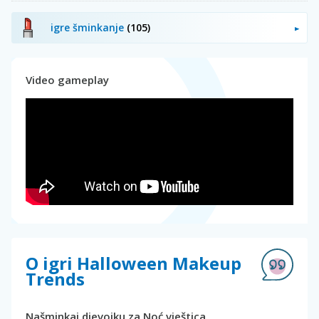
igre šminkanje
(105)
Video gameplay
O igri Halloween Makeup
Trends
Našminkaj djevojku za Noć vještica