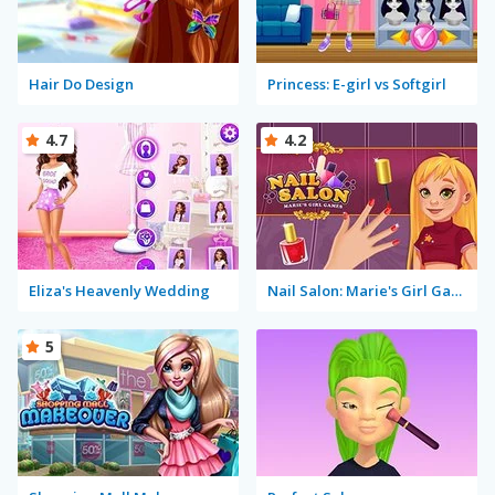
Hair Do Design
Princess: E-girl vs Softgirl
4.7
4.2
Eliza's Heavenly Wedding
Nail Salon: Marie's Girl Games
5