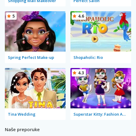
Shopping Mall Makeover
Perfect Salon
5
4.6
Spring Perfect Make-up
Shopaholic: Rio
4.3
Tina Wedding
Superstar Kitty: Fashion Award
Naše preporuke