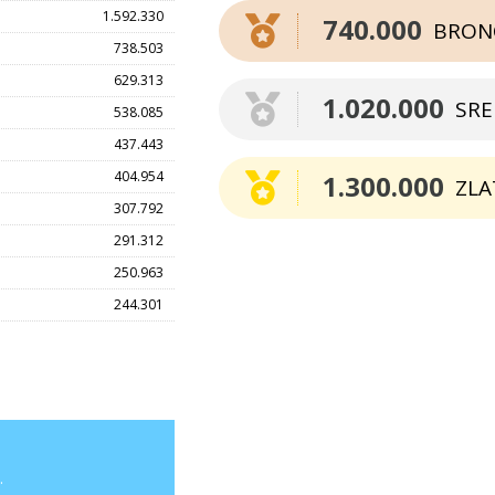
1.592.330
740.000
BRON
738.503
629.313
1.020.000
SR
538.085
437.443
404.954
1.300.000
ZLA
307.792
291.312
250.963
244.301
.