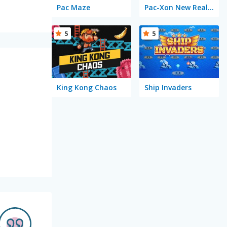
Pac Maze
Pac-Xon New Realms
5
5
King Kong Chaos
Ship Invaders