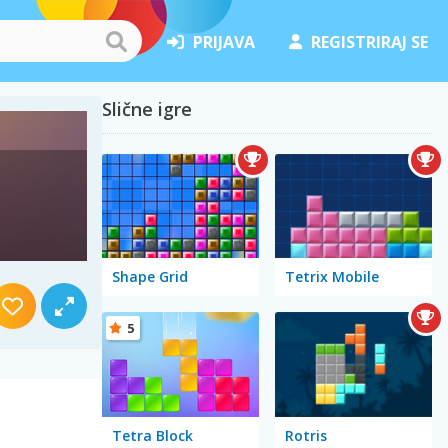
PRIJAVA
REGISTRIRAJ SE
Slične igre
Shape Grid
Tetrix Mobile
5
Tetra Block
Rotris