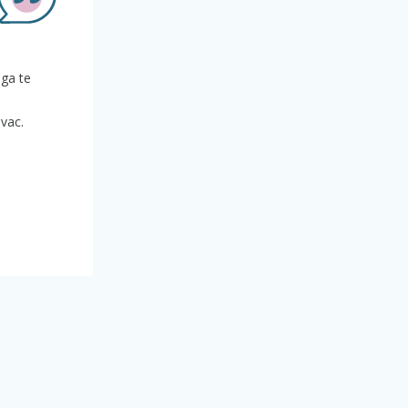
aga te
ovac.