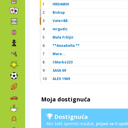
1
HRDAMIH
2
Biskup
3
Valeri88
4
mrgudic
5
Mala Frkljić
6
**Annabella **
7
Mare...
8
CMarko223
9
SASA 69
10
ALEX 1969
Moja dostignuća
Dostignuća
Ako želiš spremiti rezultat,
prijavi se
ili
upiši