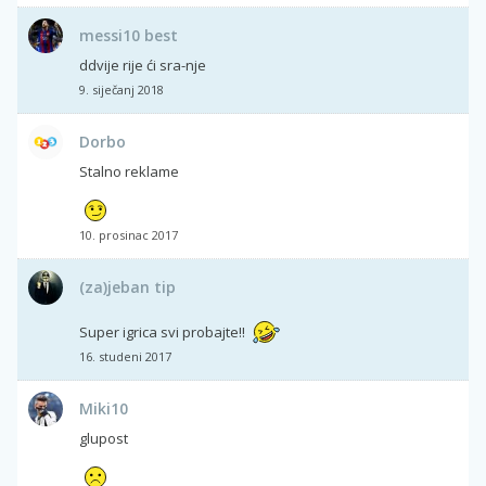
messi10 best
ddvije rije ći sra-nje
9. siječanj 2018
Dorbo
Stalno reklame
10. prosinac 2017
(za)jeban tip
Super igrica svi probajte!!
16. studeni 2017
Miki10
glupost