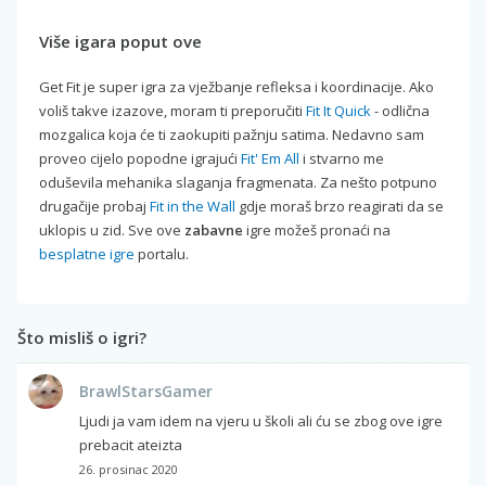
Više igara poput ove
Get Fit je super igra za vježbanje refleksa i koordinacije. Ako
voliš takve izazove, moram ti preporučiti
Fit It Quick
- odlična
mozgalica koja će ti zaokupiti pažnju satima. Nedavno sam
proveo cijelo popodne igrajući
Fit' Em All
i stvarno me
oduševila mehanika slaganja fragmenata. Za nešto potpuno
drugačije probaj
Fit in the Wall
gdje moraš brzo reagirati da se
uklopis u zid. Sve ove
zabavne
igre možeš pronaći na
besplatne igre
portalu.
Što misliš o igri?
BrawlStarsGamer
Ljudi ja vam idem na vjeru u školi ali ću se zbog ove igre
prebacit ateizta
26. prosinac 2020