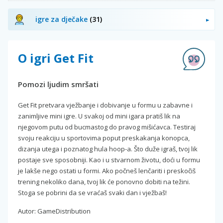
igre za dječake
(31)
O igri Get Fit
Pomozi ljudim smršati
Get Fit pretvara vježbanje i dobivanje u formu u zabavne i
zanimljive mini igre. U svakoj od mini igara pratiš lik na
njegovom putu od bucmastog do pravog mišićavca. Testiraj
svoju reakciju u sportovima poput preskakanja konopca,
dizanja utega i poznatog hula hoop-a. Što duže igraš, tvoj lik
postaje sve sposobniji. Kao i u stvarnom životu, doći u formu
je lakše nego ostati u formi. Ako počneš lenčariti i preskočiš
trening nekoliko dana, tvoj lik će ponovno dobiti na težini.
Stoga se pobrini da se vraćaš svaki dan i vježbaš!
Autor: GameDistribution