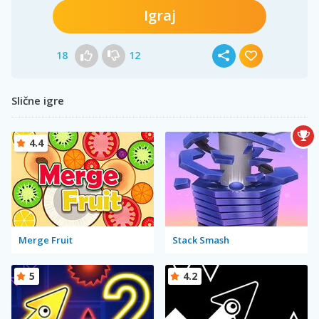
Igraj
18
12
Slične igre
4.4
Merge Fruit
Stack Smash
5
4.2