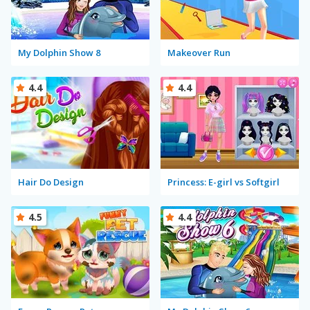
My Dolphin Show 8
Makeover Run
4.4
4.4
Hair Do Design
Princess: E-girl vs Softgirl
4.5
4.4