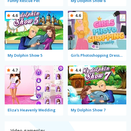
Funny Rescue Pet
My Dolphin Show 6
4.6
4.6
My Dolphin Show 5
Girls Photoshopping Dressup
4.7
4.4
Eliza's Heavenly Wedding
My Dolphin Show 7
Video gameplay