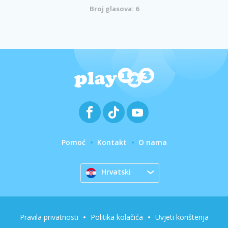
Broj glasova: 6
Pomoć
Kontakt
O nama
Hrvatski
Pravila privatnosti
Politika kolačića
Uvjeti korištenja