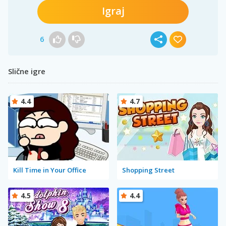
Igraj
6
Slične igre
4.4
4.7
Kill Time in Your Office
Shopping Street
4.5
4.4