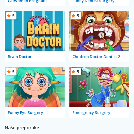
Catwoman Pregnant
Funny Dentist Surgery
5
5
Brain Doctor
Children Doctor Dentist 2
5
5
Funny Eye Surgery
Emergency Surgery
Naše preporuke