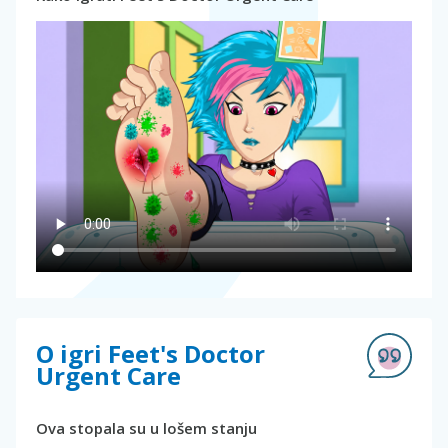
O igri Feet's Doctor
Urgent Care
Ova stopala su u lošem stanju