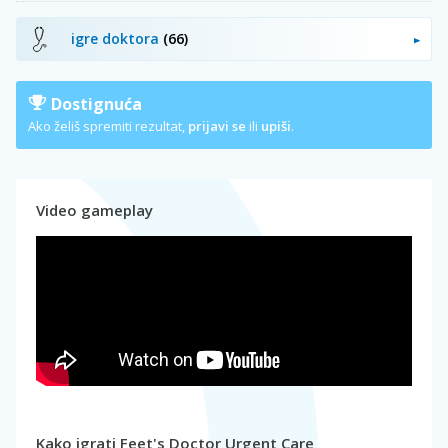
igre doktora
(66)
Dostignuća
Ako želiš spremiti rezultat,
prijavi se
ili
upiši
.
Video gameplay
Kako igrati Feet's Doctor Urgent Care