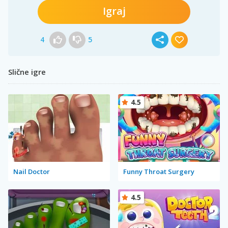
Igraj
4
5
Slične igre
4.5
Nail Doctor
Funny Throat Surgery
4.5