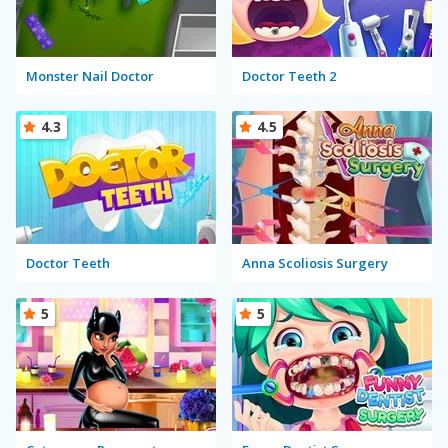
Monster Nail Doctor
Doctor Teeth 2
4.3
4.5
Doctor Teeth
Anna Scoliosis Surgery
5
5