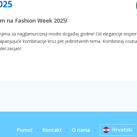
025
om na Fashion Week 2025!
anjima za najglamurozniji modni događaj godine! Od elegancije inspiri
panjujuće kombinacije kroz pet jedinstvenih tema. Kombiniraj coutur
del zasjao!
Hrvatski
Pomoć
Kontakt
O nama