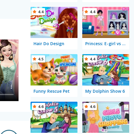
4.4
4.4
Hair Do Design
Princess: E-girl vs Softgirl
4.5
4.4
Funny Rescue Pet
My Dolphin Show 6
4.6
4.6