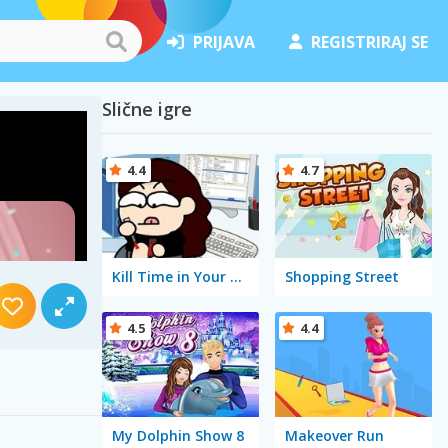
PRIJAVA
REGISTRIRAJ SE
Slične igre
4.4
4.7
Kill Time in Your Office
Shopping Street
4.5
4.4
My Dolphin Show 8
Makeover Run