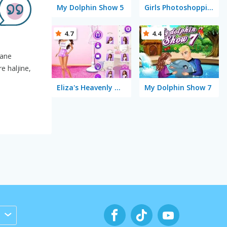
My Dolphin Show 5
Girls Photoshopping Dressup
4.7
4.4
rane
e haljine,
Eliza's Heavenly Wedding
My Dolphin Show 7