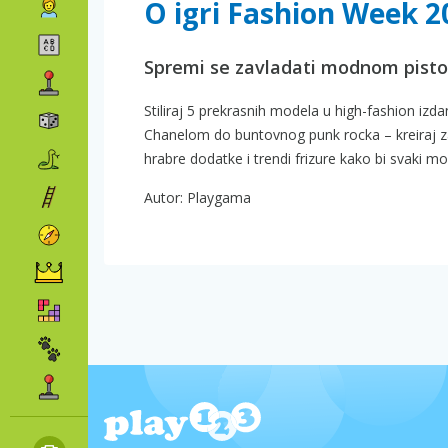
O igri Fashion Week 2
Spremi se zavladati modnom pist
Stiliraj 5 prekrasnih modela u high-fashion izd
Chanelom do buntovnog punk rocka – kreiraj za
hrabre dodatke i trendi frizure kako bi svaki mo
Autor: Playgama