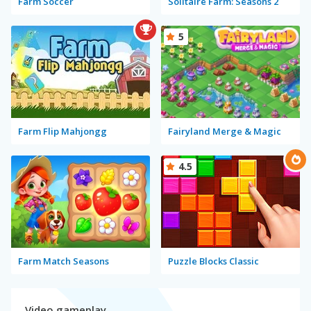
Farm Soccer
Solitaire Farm: Seasons 2
5
Farm Flip Mahjongg
Fairyland Merge & Magic
4.5
Farm Match Seasons
Puzzle Blocks Classic
Video gameplay