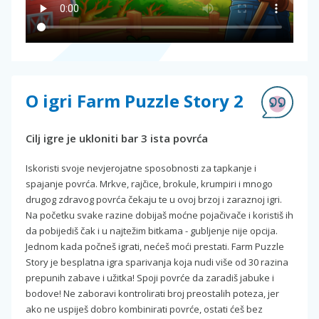
O igri Farm Puzzle Story 2
Cilj igre je ukloniti bar 3 ista povrća
Iskoristi svoje nevjerojatne sposobnosti za tapkanje i
spajanje povrća. Mrkve, rajčice, brokule, krumpiri i mnogo
drugog zdravog povrća čekaju te u ovoj brzoj i zaraznoj igri.
Na početku svake razine dobijaš moćne pojačivače i koristiš ih
da pobijediš čak i u najtežim bitkama - gubljenje nije opcija.
Jednom kada počneš igrati, nećeš moći prestati. Farm Puzzle
Story je besplatna igra sparivanja koja nudi više od 30 razina
prepunih zabave i užitka! Spoji povrće da zaradiš jabuke i
bodove! Ne zaboravi kontrolirati broj preostalih poteza, jer
ako ne uspiješ dobro kombinirati povrće, ostati ćeš bez