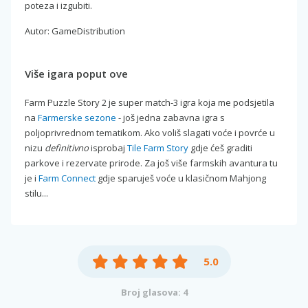
poteza i izgubiti.
Autor: GameDistribution
Više igara poput ove
Farm Puzzle Story 2 je super match-3 igra koja me podsjetila
na
Farmerske sezone
- još jedna zabavna igra s
poljoprivrednom tematikom. Ako voliš slagati voće i povrće u
nizu
definitivno
isprobaj
Tile Farm Story
gdje ćeš graditi
parkove i rezervate prirode. Za još više farmskih avantura tu
je i
Farm Connect
gdje sparuješ voće u klasičnom Mahjong
stilu...
5.0
Broj glasova: 4