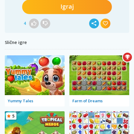
Igraj
4
Slične igre
Yummy Tales
Farm of Dreams
5