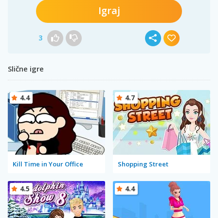
Igraj
3
Slične igre
4.4
4.7
Kill Time in Your Office
Shopping Street
4.5
4.4