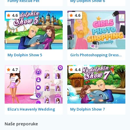
Funny Rescue Pet
My Dolphin Show 6
4.6
4.6
My Dolphin Show 5
Girls Photoshopping Dressup
4.7
4.4
Eliza's Heavenly Wedding
My Dolphin Show 7
Naše preporuke