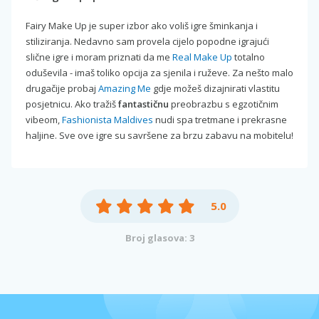
Fairy Make Up je super izbor ako voliš igre šminkanja i
stiliziranja. Nedavno sam provela cijelo popodne igrajući
slične igre i moram priznati da me
Real Make Up
totalno
oduševila - imaš toliko opcija za sjenila i ruževe. Za nešto malo
drugačije probaj
Amazing Me
gdje možeš dizajnirati vlastitu
posjetnicu. Ako tražiš
fantastičnu
preobrazbu s egzotičnim
vibeom,
Fashionista Maldives
nudi spa tretmane i prekrasne
haljine. Sve ove igre su savršene za brzu zabavu na mobitelu!
5.0
Broj glasova: 3