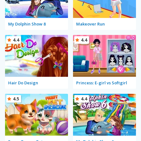
My Dolphin Show 8
Makeover Run
4.4
4.4
Hair Do Design
Princess: E-girl vs Softgirl
4.5
4.4