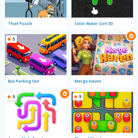
Thief Puzzle
Color Water Sort 3D
5
Bus Parking Out
Merge Haven
5
5