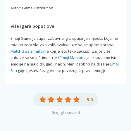
Autor: GameDistribution
Više igara poput ove
Emoji Game je super zabavna igra spajanja smješka koja me
totalno zarazila. Ako voliš ovakve igre sa smajlićima probaj
Match 3 sa smajlićima
koji je isto tako
zarazan
. Za još više
zabave sa smješcima tu je i
Emoji Mahjong
gdje spajamo iste
emojije na malo drugačiji način. Meni osobno najdraži je
Emoji
Fun
gdje rješavaš zagonetke povezujući prave emojije.
5.0
Broj glasova: 4