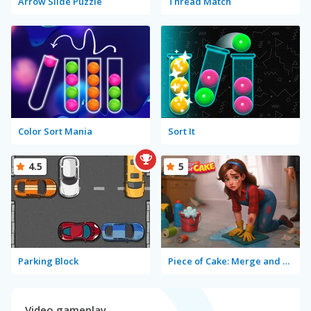
Arrow Slide Puzzle
Thread Match
Color Sort Mania
Sort It
4.5
5
Parking Block
Piece of Cake: Merge and Bake
Video gameplay