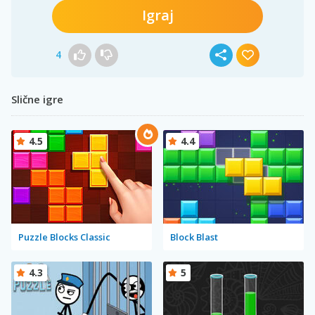
Igraj
4
Slične igre
4.5
4.4
Puzzle Blocks Classic
Block Blast
4.3
5