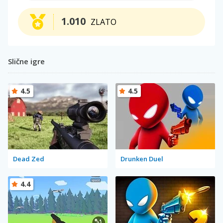
1.010
ZLATO
Slične igre
4.5
4.5
Dead Zed
Drunken Duel
4.4