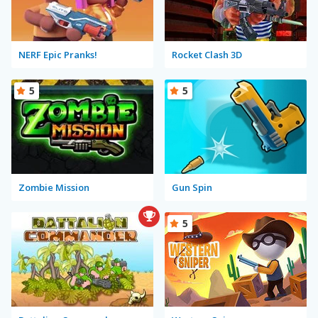
NERF Epic Pranks!
Rocket Clash 3D
5
5
Zombie Mission
Gun Spin
5