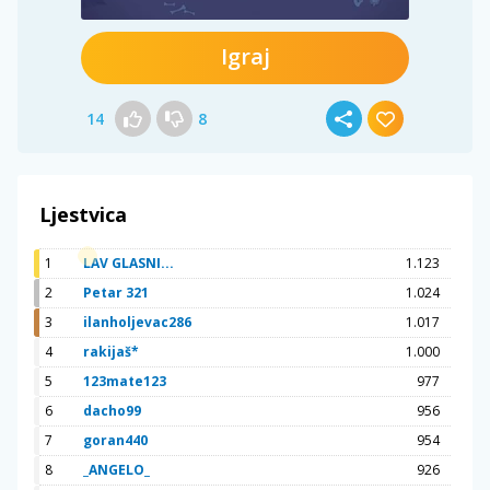
Igraj
14
8
Ljestvica
1
LAV GLASNI...
1.123
2
Petar 321
1.024
3
ilanholjevac286
1.017
4
rakijaš*
1.000
5
123mate123
977
6
dacho99
956
7
goran440
954
8
_ANGELO_
926