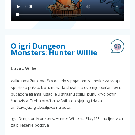
O igri Dungeon
Monsters: Hunter Willie
Lovac Willie
Willie nosi žuto lovačko odijelo s pojasom za metke za svoju
sportsku pušku. No, iznenada shvati da ovo nije običan lov u
pucačkim igrama. Ušao je u strašnu špilju, punu krvoločnih
čudovišta. Treba proći kroz špilju do sjajnog izlaza,
uništavajući grabežljivce na putu.
Igra Dungeon Monsters: Hunter Willie na Play123 ima ljestvicu
za bilježenje bodova.