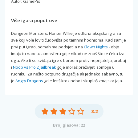
Autor: GamePix
Više igara poput ove
Dungeon Monsters: Hunter Willie je odlična akcijska igra za
sve koji vole loviti čudovišta po tamnim hodnicima. Kad sam je
prvi put igrao, odmah me podsjetila na
Clown Nights
- obje
imaju tu napetu atmosferu gdje nikad ne znaš što te čeka iza
ugla. Ako ti se sviđaju igre s borbom protiv neprijatelja, probaj
i
Noob vs Pro 2 Jailbreak
gdje moraš preživjeti zombije u
rudniku. Za nešto potpuno drugačije ali jednako zabavno, tu
je
Angry Dragons
gdje letiš kroz nebo i skuplaš zmajska jaja.
3.2
Broj glasova: 22