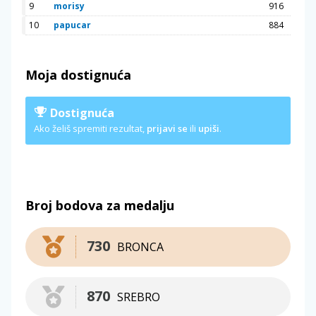
9
morisy
916
10
papucar
884
Moja dostignuća
Dostignuća
Ako želiš spremiti rezultat,
prijavi se
ili
upiši
.
Broj bodova za medalju
730
BRONCA
870
SREBRO