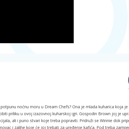
i u potpunu noćnu moru u Dream Chefs? Ona je mlada kuharica koja je 
dobiti priliku u ovoj izazovnoj kuharskoj igri. Gospodin Brown joj je up
ala, ali i puno stvari koje treba popraviti. Pridruži se Winnie dok pr
novac i zalihe koje će joj trebati za uređenje kafića. Pod treba zamijen