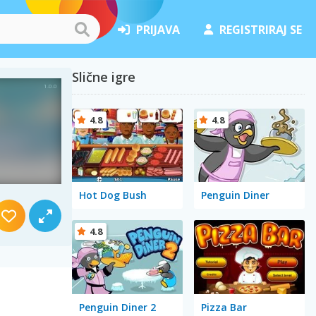
PRIJAVA
REGISTRIRAJ SE
Slične igre
4.8
4.8
Hot Dog Bush
Penguin Diner
4.8
Penguin Diner 2
Pizza Bar