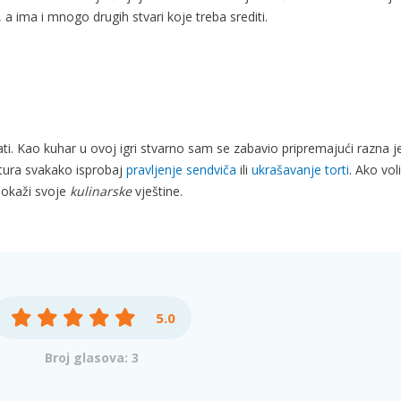
 a ima i mnogo drugih stvari koje treba srediti.
ti. Kao kuhar u ovoj igri stvarno sam se zabavio pripremajući razna je
ntura svakako isprobaj
pravljenje sendviča
ili
ukrašavanje torti
. Ako vol
pokaži svoje
kulinarske
vještine.
5.0
Broj glasova: 3