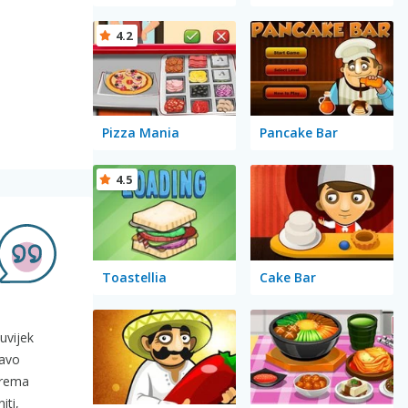
4.2
Pizza Mania
Pancake Bar
4.5
Toastellia
Cake Bar
uvijek
ravo
iprema
iti,