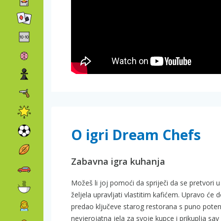
O igri Dream Chefs
Zabavna igra kuhanja
Možeš li joj pomoći da spriječi da se pretvor
željela upravljati vlastitim kafićem. Upravo će 
predao ključeve starog restorana s puno potencij
nevjerojatna jela za svoje kupce i prikuplja sav 