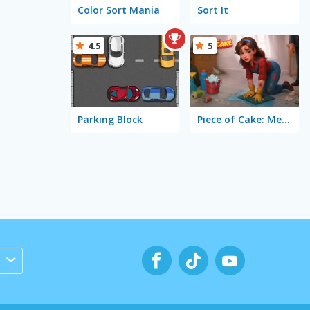
Color Sort Mania
Sort It
4.5
5
Parking Block
Piece of Cake: Merge and Bake