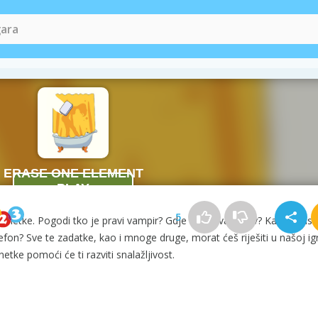
 Part
5
zagonetke. Pogodi tko je pravi vampir? Gdje se skriva lopov? Kako spasit
on? Sve te zadatke, kao i mnoge druge, morat ćeš riješiti u našoj igri!
etke pomoći će ti razviti snalažljivost.