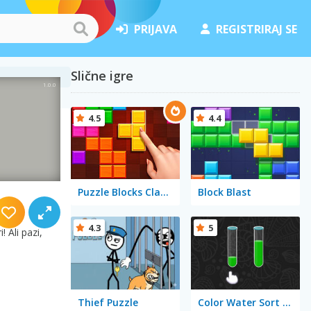
PRIJAVA
REGISTRIRAJ SE
Slične igre
4.5
4.4
Puzzle Blocks Classic
Block Blast
i
4.3
5
 Ali pazi,
Thief Puzzle
Color Water Sort 3D