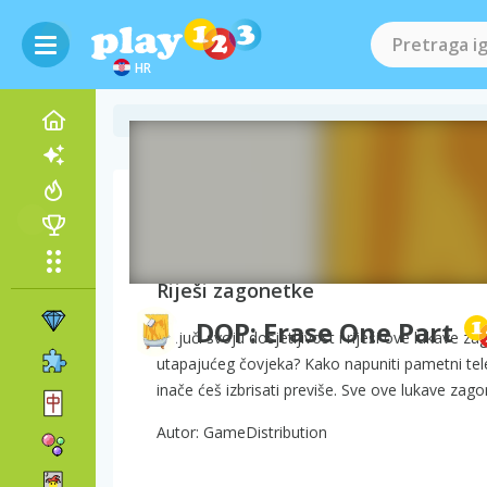
HR
O igri DOP: Erase One
Riješi zagonetke
DOP: Erase One Part
Uključi svoju dosjetljivost i riješi ove lukave 
utapajućeg čovjeka? Kako napuniti pametni telef
inače ćeš izbrisati previše. Sve ove lukave zagon
Autor: GameDistribution