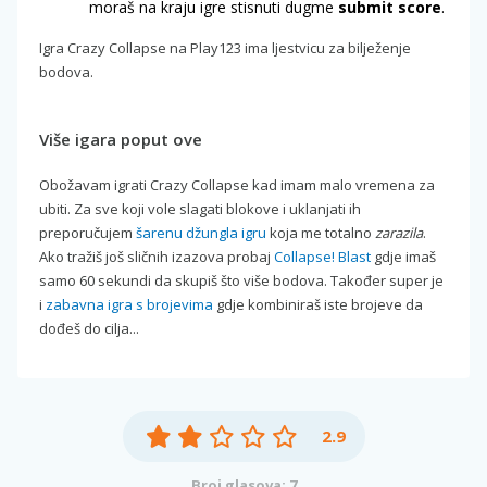
moraš na kraju igre stisnuti dugme
submit score
.
Igra Crazy Collapse na Play123 ima ljestvicu za bilježenje
bodova.
Više igara poput ove
Obožavam igrati Crazy Collapse kad imam malo vremena za
ubiti. Za sve koji vole slagati blokove i uklanjati ih
preporučujem
šarenu džungla igru
koja me totalno
zarazila
.
Ako tražiš još sličnih izazova probaj
Collapse! Blast
gdje imaš
samo 60 sekundi da skupiš što više bodova. Također super je
i
zabavna igra s brojevima
gdje kombiniraš iste brojeve da
dođeš do cilja...
2.9
Broj glasova: 7