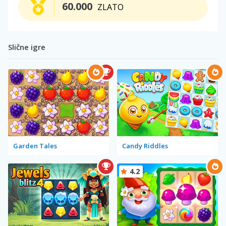
60.000
ZLATO
Slične igre
Garden Tales
Candy Riddles
4.2