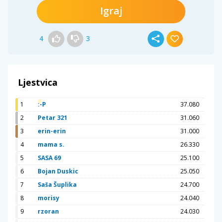
Igraj
4
3
Ljestvica
1
:-P
37.080
2
Petar 321
31.060
3
erin-erin
31.000
4
mama s.
26.330
5
SASA 69
25.100
6
Bojan Duskic
25.050
7
Saša Šuplika
24.700
8
morisy
24.040
9
rzoran
24.030