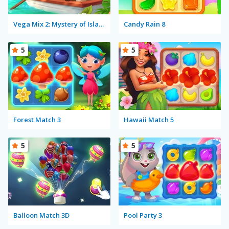
Vega Mix 2: Mystery of Island
Candy Rain 8
5
5
Forest Match 3
Hawaii Match 5
5
5
Balloon Match 3D
Pool Party 3