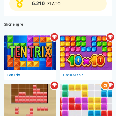
6.210
ZLATO
Slične igre
TenTrix
10x10 Arabic