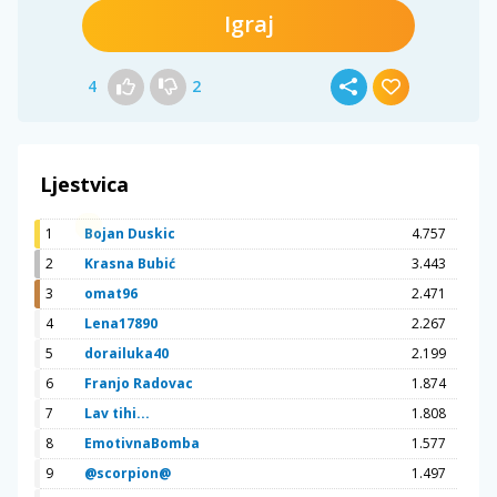
Igraj
4
2
Ljestvica
1
Bojan Duskic
4.757
2
Krasna Bubić
3.443
3
omat96
2.471
4
Lena17890
2.267
5
dorailuka40
2.199
6
Franjo Radovac
1.874
7
Lav tihi...
1.808
8
EmotivnaBomba
1.577
9
@scorpion@
1.497