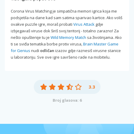
Corona Virus Matching je simpatična memori igrica koja me
podsjetila na dane kad sam satima sparivao kartice. Ako voliš
ovakve puzzle igre, moraš probati
Virus Attack
gdje
izbjegavaš viruse dok širiš svoj teritorij - totalno zarazno! Za
nešto opuštenije tu je
Wild Memory Match
sa životinjama. Ako
ti se sviđa tematika borbe protiv virusa,
Brain Master Game
for Genius
nudi
odličan
izazov gdje raznesiš virusne stanice
u laboratoriju. Sve ove igre savršeno rade na mobitelu.
3.3
Broj glasova: 6