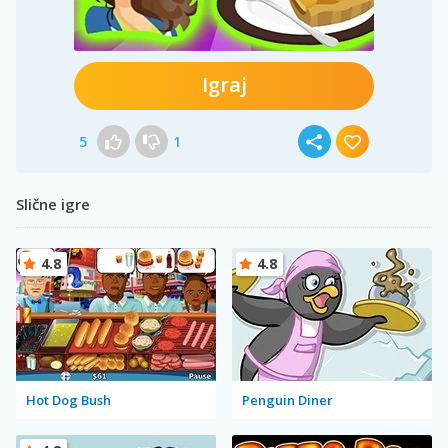
Igraj
5
1
Slične igre
4.8
4.8
Hot Dog Bush
Penguin Diner