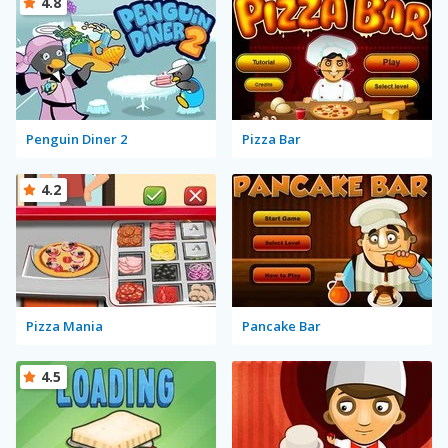
4.8
Penguin Diner 2
Pizza Bar
4.2
Pizza Mania
Pancake Bar
4.5