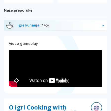
Naše preporuke
igre kuhanja
(145)
Video gameplay
O igri Cooking with