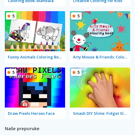
Coloring Book: Mandala
Creative Coloring for Kids
5
5
Funny Animals Coloring Book
Arty Mouse & Friends: Coloring Book
5
5
Draw Pixels Heroes Face
Smash DIY Slime: Fidget Slimy
Naše preporuke