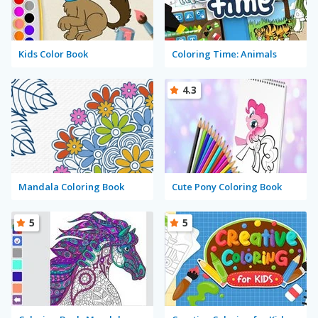
Kids Color Book
Coloring Time: Animals
4.3
Mandala Coloring Book
Cute Pony Coloring Book
5
5