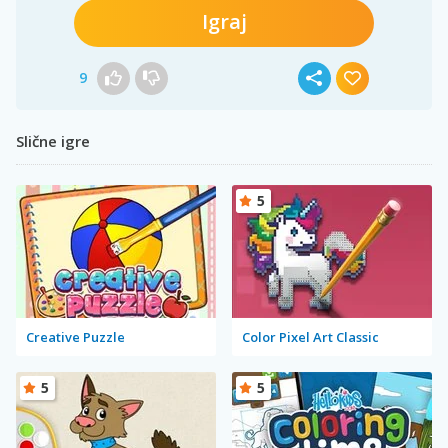
Igraj
9
Slične igre
5
Creative Puzzle
Color Pixel Art Classic
5
5