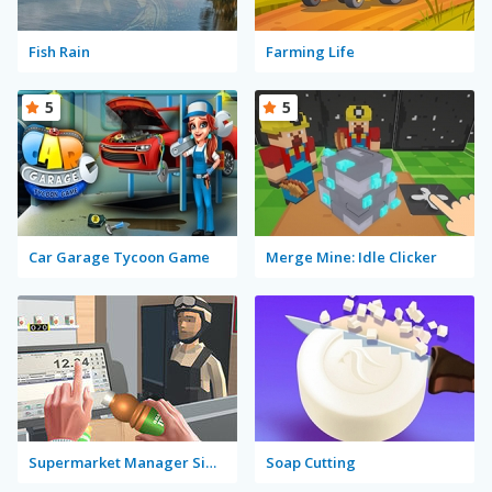
Fish Rain
Farming Life
5
5
Car Garage Tycoon Game
Merge Mine: Idle Clicker
Supermarket Manager Simulator
Soap Cutting