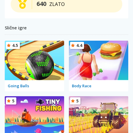
640
ZLATO
Slične igre
4.5
4.4
Going Balls
Body Race
5
5