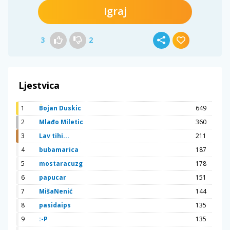
Igraj
3
2
Ljestvica
1
Bojan Duskic
649
2
Mlađo Miletic
360
3
Lav tihi...
211
4
bubamarica
187
5
mostaracuzg
178
6
papucar
151
7
MišaNenić
144
8
pasidaips
135
9
:-P
135