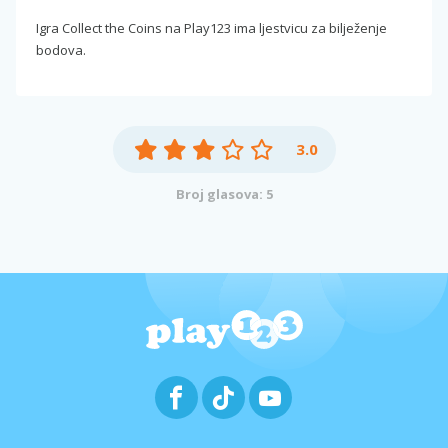
Igra Collect the Coins na Play123 ima ljestvicu za bilježenje
bodova.
3.0
Broj glasova: 5