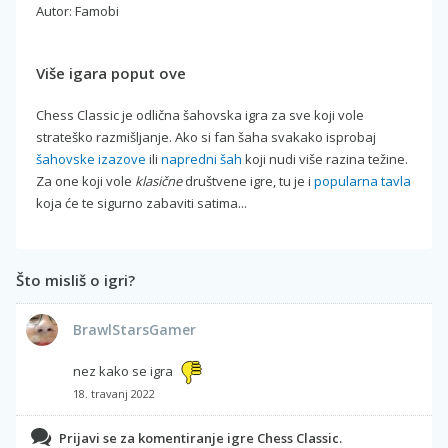
Autor: Famobi
Više igara poput ove
Chess Classic je odlična šahovska igra za sve koji vole
strateško razmišljanje. Ako si fan šaha svakako isprobaj
šahovske izazove
ili
napredni šah
koji nudi više razina težine.
Za one koji vole
klasične
društvene igre, tu je i
popularna tavla
koja će te sigurno zabaviti satima...
Što misliš o igri?
BrawlStarsGamer
nez kako se igra
18. travanj 2022
Prijavi se za komentiranje igre Chess Classic.