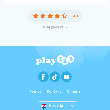
4.3
Broj glasova: 7
Pomoć
Kontakt
O nama
Hrvatski