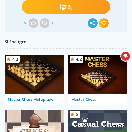
Igraj
6
1
Slične igre
4.2
4.2
Master Chess Multiplayer
Master Chess
5