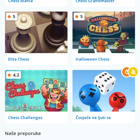
Chess Mania
Chess Grandmaster
5
5
Elite Chess
Halloween Chess
4.2
Chess Challenges
Čovječe ne ljuti se
Naše preporuke