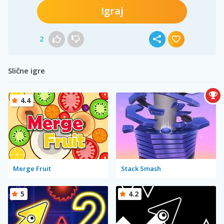
Igraj
2
Slične igre
4.4
Merge Fruit
Stack Smash
5
4.2