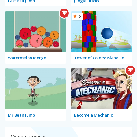
Fast Ball Jump
Jungle Bricks
5
Watermelon Merge
Tower of Colors: Island Edition
Mr Bean Jump
Become a Mechanic
Video gameplay