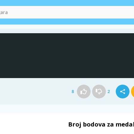
8
2
Broj bodova za meda