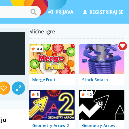
PRIJAVA
REGISTRIRAJ SE
Slične igre
4.4
Merge Fruit
Stack Smash
5
4.2
lju
Geometry Arrow 2
Geometry Arrow