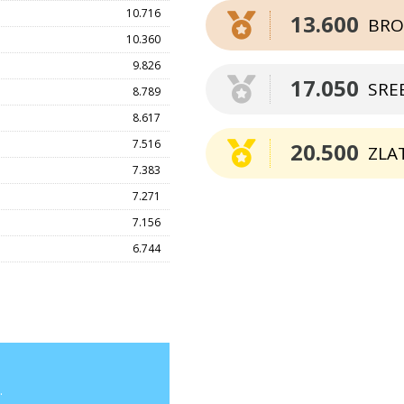
10.716
13.600
BRO
10.360
9.826
17.050
SRE
8.789
8.617
7.516
20.500
ZLA
7.383
7.271
7.156
6.744
.