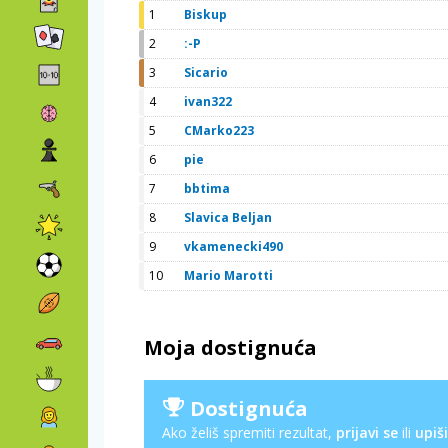
1
Biskup
2
:-P
3
Sicario
4
ivan322
5
CMarko223
6
pie
7
bbtima
8
Slavica Beljan
9
vkamenecki490
10
Mario Marotti
Moja dostignuća
Dostignuća
Ako želiš spremiti rezultat,
prijavi se
ili
upiši