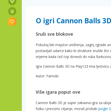
O igri Cannon Balls 3
Sruši sve blokove
Pokušaj biti majstor uništenja, zagrij zgrade ur
postavljaš udarce kako bi strukture srušile što uč
vrijeme kada ćeš top dovesti do ruba funkcion
Igra Cannon Balls 3D na Play123 ima ljestvicu 
Autor: Famobi
Više igara poput ove
Cannon Balls 3D je super zabavna igra za ubij
fiziku i precizno ciljanje, moraš probati
Jungle S