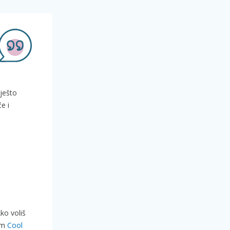
vješto
e i
ko voliš
čam
Cool