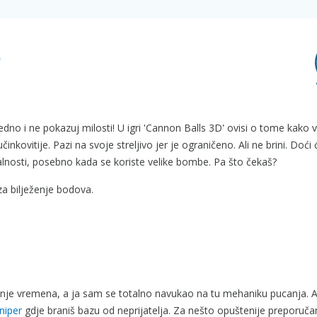
D
edno i ne pokazuj milosti! U igri 'Cannon Balls 3D' ovisi o tome kako 
inkovitije. Pazi na svoje streljivo jer je ograničeno. Ali ne brini. Doći ć
alnosti, posebno kada se koriste velike bombe. Pa što čekaš?
za bilježenje bodova.
anje vremena, a ja sam se totalno navukao na tu mehaniku pucanja. A
niper
gdje braniš bazu od neprijatelja. Za nešto opuštenije preporu