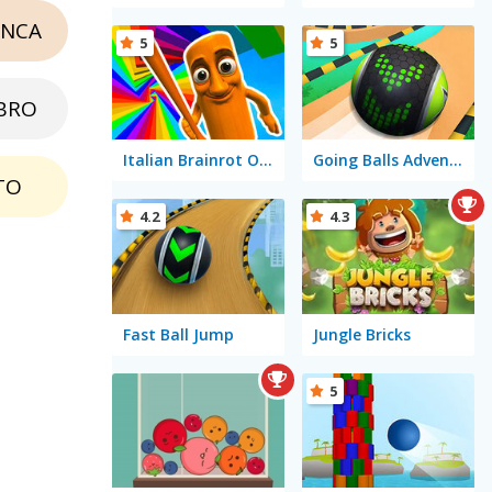
NCA
5
5
BRO
Italian Brainrot Obby Parkour
Going Balls Adventure 2
TO
4.2
4.3
Fast Ball Jump
Jungle Bricks
5