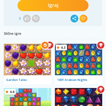
Igraj
3
Slične igre
4.3
Garden Tales
1001 Arabian Nights
4.6