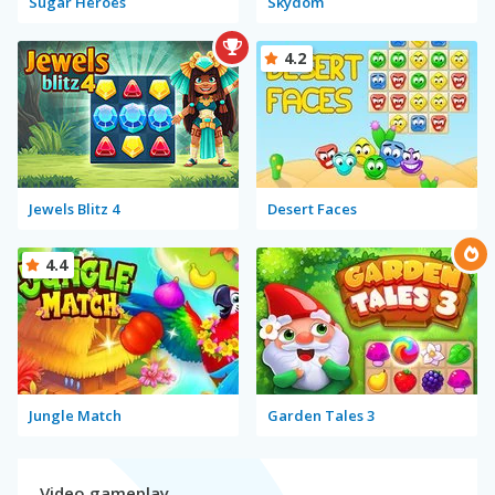
Sugar Heroes
Skydom
4.2
Jewels Blitz 4
Desert Faces
4.4
Jungle Match
Garden Tales 3
Video gameplay