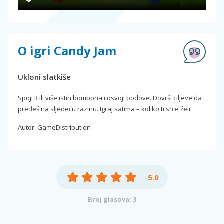
O igri Candy Jam
Ukloni slatkiše
Spoji 3 ili više istih bombona i osvoji bodove. Dovrši ciljeve da
pređeš na sljedeću razinu. Igraj satima – koliko ti srce želi!
Autor: GameDistribution
5.0
Broj glasova: 3