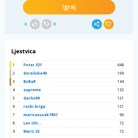
Igraj
6
8
Ljestvica
1
Petar 321
648
2
dorailuka40
169
3
BoBaR
144
4
supreme
132
5
dacho99
121
6
razbi.briga
121
7
maricasusak7807
90
8
Lav tihi...
72
9
Marti 33
72