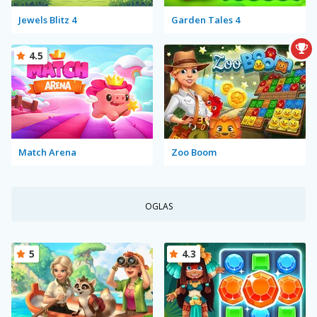
Jewels Blitz 4
Garden Tales 4
4.5
Match Arena
Zoo Boom
OGLAS
5
4.3