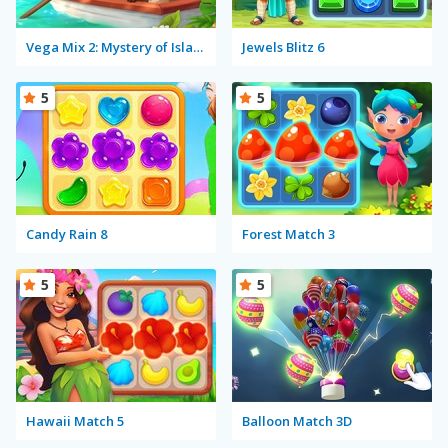
Vega Mix 2: Mystery of Island
Jewels Blitz 6
5
5
Candy Rain 8
Forest Match 3
5
5
Hawaii Match 5
Balloon Match 3D