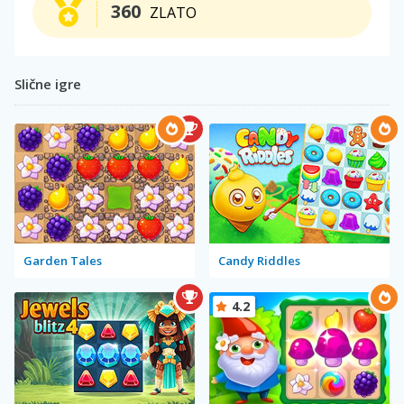
360
ZLATO
Slične igre
Garden Tales
Candy Riddles
4.2