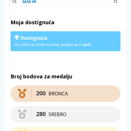
10
SASA 69
72
Moja dostignuća
Dostignuća
Ako želiš spremiti rezultat,
prijavi se
ili
upiši
.
Broj bodova za medalju
200
BRONCA
280
SREBRO