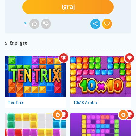
Igraj
3
Slične igre
TenTrix
10x10 Arabic