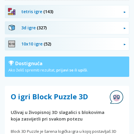
tetris igre
(143)
3d igre
(327)
10x10 igre
(52)
Dostignuća
Ako želiš spremiti rezultat,
prijavi se
ili
upiši
.
O igri Block Puzzle 3D
Uživaj u živopisnoj 3D slagalici s blokovima
koja zasvijetli pri svakom potezu
Block 3D Puzzle je šarena logička igra u kojoj postavljaš 3D