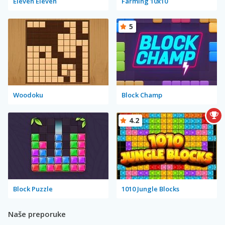
Eleven Eleven
Farming 10x10
5
Woodoku
Block Champ
4.2
Block Puzzle
1010 Jungle Blocks
Naše preporuke