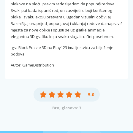
blokove na ploču pravim redoslijedom da popuniš redove.
Svaki put kada ispuniš red, on zasvijetli u boji korištenog
bloka i svaku akciju pretvara u ugodan vizualni doživljaj.
Razmišljaj unaprijed, popunjavaj i uklanjaj redove da napraviš
mjesta za nove oblike i opusti se uz glatke animacije i
elegantnu 3D grafiku koja svaku slagalicu čini posebnom.
Igra Block Puzzle 3D na Play123 ima ljestvicu za bilježenje
bodova.
Autor: GameDistribution
5.0
Broj glasova: 3