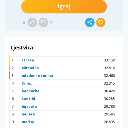
Igraj
6
4
Ljestvica
1
rzoran
33.150
2
Mirsadaa
32.810
3
mladenko i mima
32.460
4
Srna...
32.315
5
bankarka
30.420
6
Lav tihi...
30.285
7
hijavata
29.780
8
najlara
29.595
9
morisy
28.835