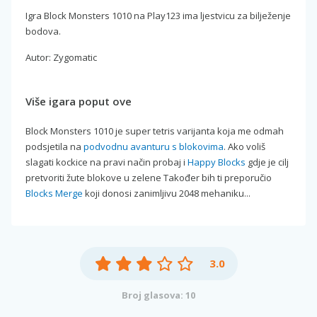
Igra Block Monsters 1010 na Play123 ima ljestvicu za bilježenje
bodova.
Autor: Zygomatic
Više igara poput ove
Block Monsters 1010 je super tetris varijanta koja me odmah
podsjetila na
podvodnu avanturu s blokovima
. Ako voliš
slagati kockice na pravi način probaj i
Happy Blocks
gdje je cilj
pretvoriti žute blokove u zelene Također bih ti preporučio
Blocks Merge
koji donosi zanimljivu 2048 mehaniku...
3.0
Broj glasova: 10