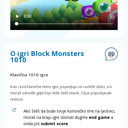
O igri Block Monsters
1010
Klasična 1010 igra
Kao i kod klasične tetris igre, pojavljuju se različiti oblici, a ti
moraš odrediti gdje koji oblik želiš staviti. Cilj je popunjavati
redove.
Ako želiš da bude tvoje korisničko ime na ljestvici,
moraš na kraju igre stisnuti dugme
end game
a
onda još
submit score
.