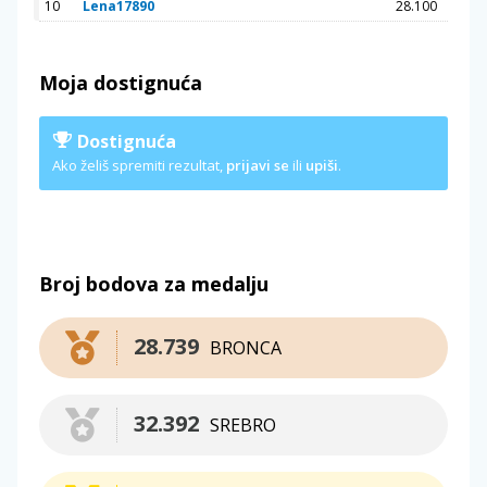
10
Lena17890
28.100
Moja dostignuća
Dostignuća
Ako želiš spremiti rezultat,
prijavi se
ili
upiši
.
Broj bodova za medalju
28.739
BRONCA
32.392
SREBRO