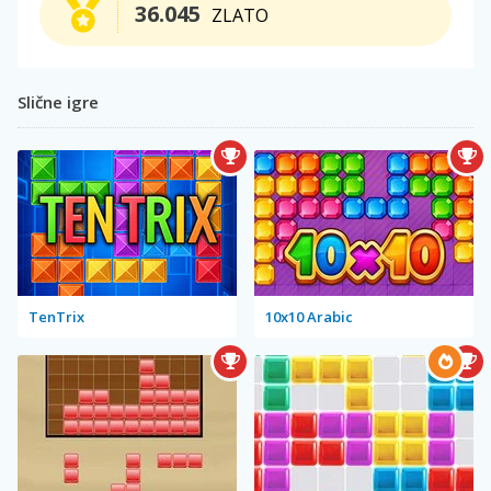
36.045
ZLATO
Slične igre
TenTrix
10x10 Arabic