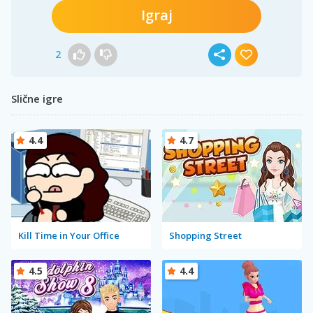
Igraj
2
Slične igre
4.4
4.7
Kill Time in Your Office
Shopping Street
4.5
4.4