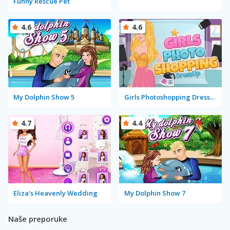
Funny Rescue Pet
4.6
4.6
My Dolphin Show 5
Girls Photoshopping Dressup
4.7
4.4
Eliza's Heavenly Wedding
My Dolphin Show 7
Naše preporuke