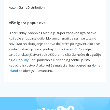
Autor: GameDistribution
Više igara poput ove
Black Friday: Shopping Mania je super zabavna igra za sve
koji vole shopping ludilo. Moram priznati da sam se totalno
navukao na skupljanje bodova dok trčim po trgovini. Ako ti se
sviđa ovakav tip igara, probaj
Phone Case DIY Run
gdje
također skupljš stvari dok trčiš prema cilju. Za nešto
drugačije
tu je
iPark my Car
- parkiranje u shopping centru je isto
kaotično iskustvo. A ako voliš simulacije, baci pogled na
Home
Island
za obiteljsku avanturu.