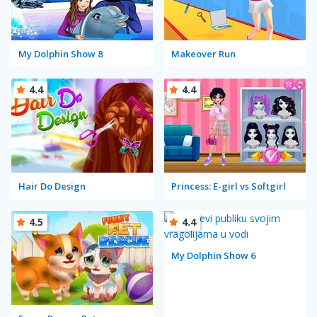
My Dolphin Show 8
Makeover Run
4.4
4.4
Hair Do Design
Princess: E-girl vs Softgirl
4.5
4.4
My Dolphin Show 6